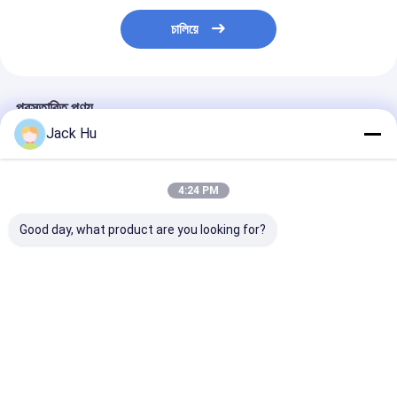
চালিয়ে
প্রস্তাবিত পণ্য
Jack Hu
4:24 PM
Good day, what product are you looking for?
অ্যালুমিনিয়াম শরীরের সাথে
সম্পূর্ণ অ্যালুমিনিয়াম শারীরিক
রাপ বাস 13 মি উচ্চ ক্
অ্যাপ্রন যাত্রী নিম্ন মেঝে বাস
বিমানবন্দর বাস 110 যাত্রী
বড় যাত্রী স্থায়ী এলাক
বিমানবন্দর বাস
24m2 স্থায়ী এলাকা
ভালো দাম
ভালো দাম
ভালো দাম