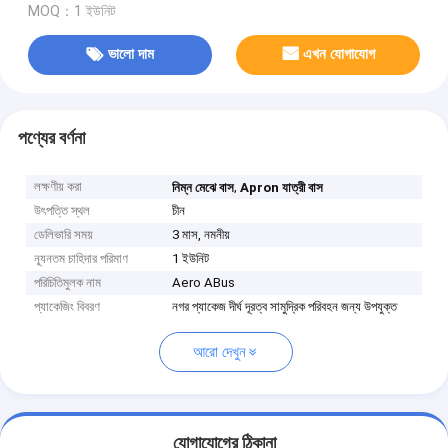
MOQ：1 ইউনিট
ভালো দাম
এখন যোগাযোগ
পণ্যের বর্ণনা
লক্ষণীয় করা
,
নিম্ন মেঝে বাস
Apron যাত্রী বাস
উৎপত্তি স্থল
চীন
ডেলিভারি সময়
3 মাস, নমনীয়
ন্যূনতম চাহিদার পরিমাণ
1 ইউনিট
পরিচিতিমুলক নাম
Aero ABus
প্যাকেজিং বিবরণ
নগর প্যাকেজ দীর্ঘ দূরত্ব সামুদ্রিক পরিবহন জন্য উপযুক্ত
আরো দেখুন
যোগাযোগের ঠিকানা