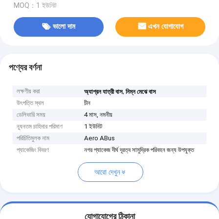
MOQ：1 ইউনিট
ভালো দাম
এখন যোগাযোগ
পণ্যের বর্ণনা
লক্ষণীয় করা
,
অ্যাপ্রন যাত্রী বাস
নিম্ন মেঝে বাস
উৎপত্তি স্থল
চীন
ডেলিভারি সময়
4 মাস, নমনীয়
ন্যূনতম চাহিদার পরিমাণ
1 ইউনিট
পরিচিতিমুলক নাম
Aero ABus
প্যাকেজিং বিবরণ
নগর প্যাকেজ দীর্ঘ দূরত্ব সামুদ্রিক পরিবহন জন্য উপযুক্ত
আরো দেখুন
যোগাযোগের ঠিকানা