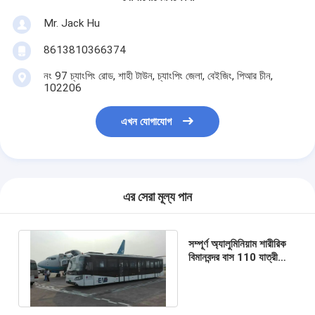
Mr. Jack Hu
8613810366374
নং 97 চ্যাংপিং রোড, শাহী টাউন, চ্যাংপিং জেলা, বেইজিং, পিআর চীন,
102206
এখন যোগাযোগ
এর সেরা মূল্য পান
সম্পূর্ণ অ্যালুমিনিয়াম শারীরিক
বিমানবন্দর বাস 110 যাত্রী
24m2 স্থায়ী এলাকা