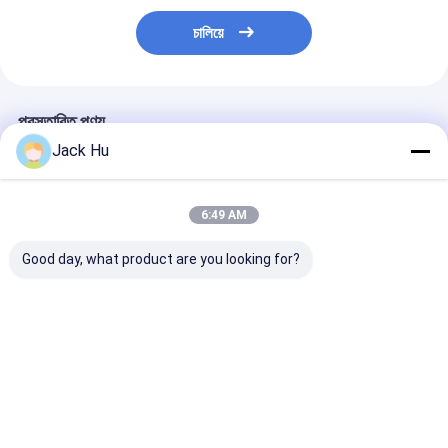
চালিয়ে
প্রস্তাবিত পণ্য
Jack Hu
6:49 AM
Good day, what product are you looking for?
14 মিটার যাত্রী 120 যাত্রী
অ্যালুমিনিয়াম শরীরের সাথে
রাপ বাস 13 মি উচ্চ ক্
বাস বিমানবন্দর রাপ বাস সম্পূর্ণ
অ্যাপ্রন যাত্রী নিম্ন মেঝে বাস
বড় যাত্রী স্থায়ী এলাক
অ্যালুমিনিয়াম
বিমানবন্দর বাস
ভালো দাম
ভালো দাম
ভালো দাম