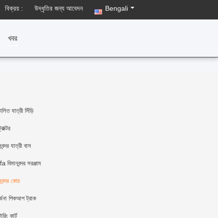
বিক্রয় :
উদ্ধৃতির জন্য আবেদন
Bengali
খবর
চালিত যাত্রী সিঁড়ি
রাক্টর
নবন্দর যাত্রী বাস
a বিমানবন্দর সরঞ্জাম
নবন্দর কোচ
্জনা পিকআপ ট্রাক
ারিং কার্ট