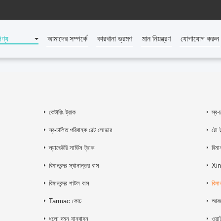
পণ্য
আমাদের সম্পর্কে
কারখানা ভ্রমণ
মান নিয়ন্ত্রণ
যোগাযোগ করুন
কেটারিং ট্রাক
স্ব-
স্ব-চালিত পরিবাহক বেল্ট লোডার
টো ট্
ল্যাভেটরি সার্ভিস ট্রাক
বিমা
বিমানবন্দর স্থানান্তর বাস
Xinf
বিমানবন্দর শাটল বাস
বিমা
Tarmac কোচ
আবর
ধুলো দমন যানবাহন
ওয়াট