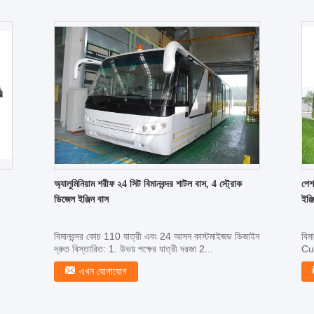
অ্যালুমিনিয়াম শরীফ ২4 সিট বিমানবন্দর শাটল বাস, 4 স্ট্রোক
পেশ
ডিজেল ইঞ্জিন বাস
ইঞ্জ
বিমানবন্দর কোচ 110 যাত্রী এবং 24 আসন কাস্টমাইজড ডিজাইন
বিমা
দ্রুত বিস্তারিত: 1. উভয় পক্ষের যাত্রী দরজা 2...
Cum
এখন যোগাযোগ