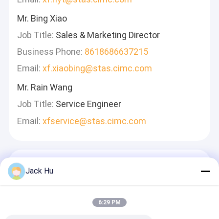
Mr. Bing Xiao
Job Title:
Sales & Marketing Director
Business Phone:
8618686637215
Email:
xf.xiaobing@stas.cimc.com
Mr. Rain Wang
Job Title:
Service Engineer
Email:
xfservice@stas.cimc.com
একটি বার্তা রেখে যান
Jack Hu
আমরা দ্রুত উত্তর দেব
6:29 PM