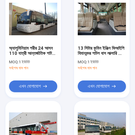
অ্যালুমিনিয়াম শরীর 24 আসন
13 সিটার কুমিন ইঞ্জিন ভিআইপি
110 যাত্রী আন্তর্জাতিক শাটল
বিমানবন্দর শাটল বাস লাক্সারি কোচ
বাস Apron বাস
বাস
MOQ:
1 ইউনিট
MOQ:
1 ইউনিট
সর্বশেষ দাম পান
সর্বশেষ দাম পান
এখন যোগাযোগ
এখন যোগাযোগ
বাড়ি
পণ্য
আমাদের সম্পর্কে