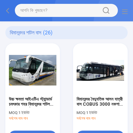
বিমানবন্দর শাটল বাস
(26)
উচ্চ ক্ষমতা আইএটিএ স্ট্যান্ডার্ড
বিমানবন্দর বৈদ্যুতিক আসন যাত্রী
চমৎকার শহর বিমানবন্দর শাটল
বাস COBUS 3000 নকশা
টেকসই সেবা জীবন
সমান
MOQ:
1 ইউনিট
MOQ:
1 ইউনিট
সর্বশেষ দাম পান
সর্বশেষ দাম পান