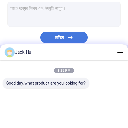
স্ব-চালিত পরিবাহক বেল্ট লোডার
টো ট্রাক্টর
জল পরিষেবা ট্রাক
চালিয়ে
ল্যাভেটরি সার্ভিস ট্রাক
Jack Hu
বিমানবন্দর যাত্রী বাস
আমাদের বিভাগসমূহ
অ্যারো বাস
1:25 PM
বিমানবন্দর স্থানান্তর বাস
Good day, what product are you looking for?
Xinfa বিমানবন্দর সরঞ্জাম
নিম্ন মেঝে বাস
বিমানবন্দর Apron বাস
কেটারিং ট্রাক
স্ব-চালিত যাত্রী সিঁড়ি
বিমানবন্দর শাটল বাস