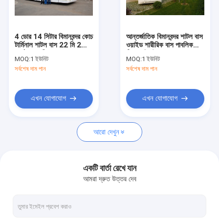
কারখানা ভ্রমণ
মান নিয়ন্ত্রণ
4 ডোর 14 সিটার বিমানবন্দর কোচ
আন্তর্জাতিক বিমানবন্দর শাটল বাস
টার্মিনাল শাটল বাস 22 মি 2
ওয়াইড শারীরিক বাস পাবলিক
যোগাযোগ করুন
কার্যকর স্থায়ী এলাকা
ঠিকানা সিস্টেম DC24V
MOQ:
1 ইউনিট
MOQ:
1 ইউনিট
240W সঙ্গে
সর্বশেষ দাম পান
সর্বশেষ দাম পান
খবর
উদ্ধৃতির জন্য আবেদন
এখন যোগাযোগ
এখন যোগাযোগ
আরো দেখুন
বিমানবন্দর Apron বাস
কেটারিং ট্রাক
একটি বার্তা রেখে যান
আমরা দ্রুত উত্তর দেব
স্ব-চালিত যাত্রী সিঁড়ি
বিমানবন্দর অ্যাম্বুলিফ্ট