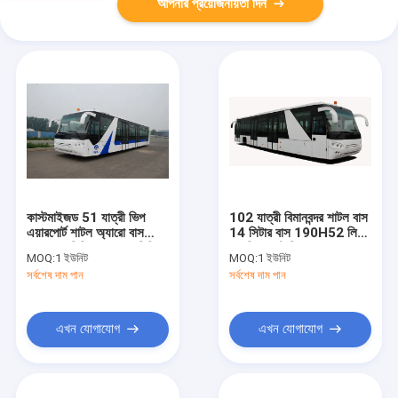
আপনার প্রয়োজনীয়তা দিন
কাস্টমাইজড 51 যাত্রী ভিপ
102 যাত্রী বিমানবন্দর শাটল বাস
এয়ারপোর্ট শাটল অ্যারো বাস
14 সিটার বাস 190H52 লিড
10600 মিমি × 2700 মিমি ×
- এসিড ব্যাটারি
MOQ:
1 ইউনিট
MOQ:
1 ইউনিট
3170 মিমি
সর্বশেষ দাম পান
সর্বশেষ দাম পান
এখন যোগাযোগ
এখন যোগাযোগ