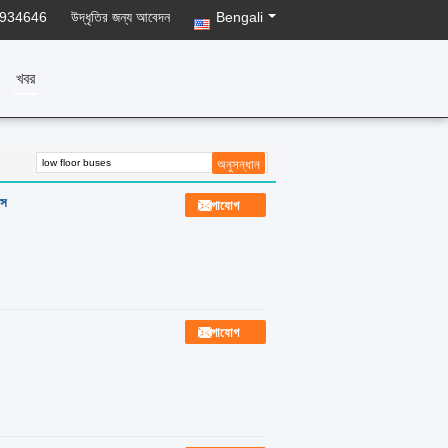
8934646
উদ্ধৃতির জন্য আবেদন
Bengali
খবর
াস
যোগাযোগ
যোগাযোগ