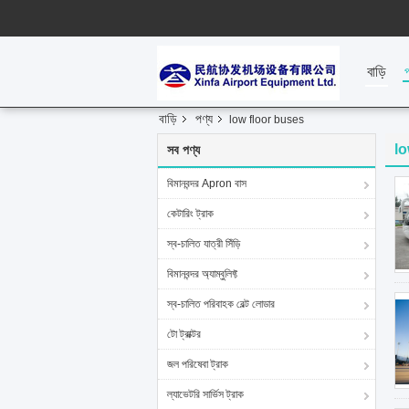
বাড়ি
বাড়ি
পণ্য
low floor buses
lo
সব পণ্য
বিমানবন্দর Apron বাস
কেটারিং ট্রাক
স্ব-চালিত যাত্রী সিঁড়ি
বিমানবন্দর অ্যাম্বুলিফ্ট
স্ব-চালিত পরিবাহক বেল্ট লোডার
টো ট্রাক্টর
জল পরিষেবা ট্রাক
ল্যাভেটরি সার্ভিস ট্রাক