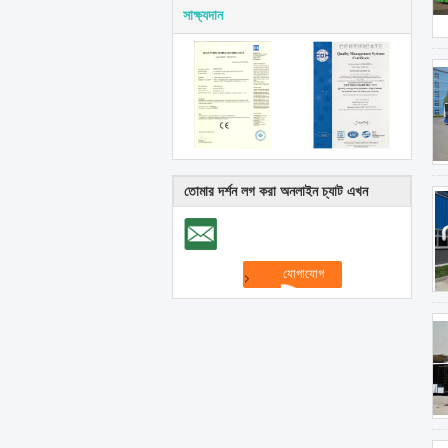
সাক্ষ্যদান
তোমার দর্শন লগ করা অনলাইন চ্যাট এখন