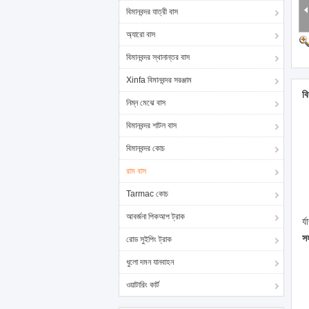
বিমানবন্দর যাত্রী বাস
অ্যারো বাস
বিমানবন্দর স্থানান্তর বাস
Xinfa বিমানবন্দর সরঞ্জাম
বি
নিম্ন মেঝে বাস
বিমানবন্দর শাটল বাস
বিমানবন্দর কোচ
রাম বাস
Tarmac কোচ
আবর্জনা পিকআপ ট্রাক
র্
সহ
রোড সুইপিং ট্রাক
ধুলো দমন যানবাহন
ওয়াটারিং কার্ট