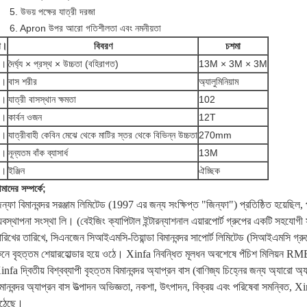
5. উভয় পক্ষের যাত্রী দরজা
6. Apron উপর আরো গতিশীলতা এবং নমনীয়তা
া।
বিবরণ
চশমা
1।
দৈর্ঘ্য × প্রস্থ × উচ্চতা (বহিরাগত)
13M × 3M × 3M
2।
বাস শরীর
অ্যালুমিনিয়াম
3।
যাত্রী বাসস্থান ক্ষমতা
102
4।
কার্বন ওজন
12T
5।
যাত্রীবাহী কেবিন মেঝে থেকে মাটির স্তর থেকে বিভিন্ন উচ্চতা
270mm
6।
নূন্যতম বাঁক ব্যাসার্ধ
13M
7।
ইঞ্জিন
ঐচ্ছিক
াদের সম্পর্কে;
িন্ফা বিমানবন্দর সরঞ্জাম লিমিটেড (1997 এর জন্য সংক্ষিপ্ত "জিন্ফা") প্রতিষ্ঠিত হয়েছিল, 
্যবস্থাপনা সংস্থা লি। (বেইজিং ক্যাপিটাল ইন্টারন্যাশনাল এয়ারপোর্ট গ্রুপের একটি সহযোগ
ারিখের তারিখে, সিএনজেন সিআইএমসি-তিয়ান্ডা বিমানবন্দর সাপোর্ট লিমিটেড (সিআইএমসি গ্রুপে
িনে বৃহত্তম শেয়ারহোল্ডার হয়ে ওঠে।
Xinfa নিবন্ধিত মূলধন অবশেষে পঁচিশ মিলিয়ন RMB 
infa দ্বিতীয় বিশ্বব্যাপী বৃহত্তম বিমানবন্দর অ্যাপ্রন বাস (বাণিজ্য চিহ্নের জন্য অ্যারো
িমানবন্দর অ্যাপ্রন বাস উত্পাদন অভিজ্ঞতা, নকশা, উৎপাদন, বিক্রয় এবং পরিষেবা সমন্বিত, 
ঠেছে।