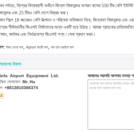
খন পর্যন্ত, বিশ্বের বিশ্বব্যাপী অধীনে জিন্ফা বিমানবন্দর অপরন বাসের 550 টির বেশি ইউনি
িমানবন্দর এবং 25 টিরও বেশি দেশে বিক্রয় করা।
িমান শিল্পে 18 বছরেরও বেশি উত্পাদন ও পরিষেবা অভিজ্ঞতা নিয়ে, জিন্নাফা বিমানবন্দর এবং এ
িশ্বের শীর্ষস্থানীয় জিএসই নির্মাতাদের মধ্যে একটি হয়ে উঠছে।
আমরা গ্রাহকের চাহিদাগুলিতে
ুণমান, কার্যকর এবং নির্ভরযোগ্য জিএসই পণ্য / সেবা প্রদান করব।
,
,
যাগ:
নিম্ন মেঝে বাস
Apron যাত্রী বাস
ডান হাত ড্রাইভ বাস
গাযোগের ঠিকানা
infa Airport Equipment Ltd.
আমাদের সরাসরি আপনার তদন্ত প
্যক্তি যোগাযোগ:
Mr. Hu
েল:
+8613810366374