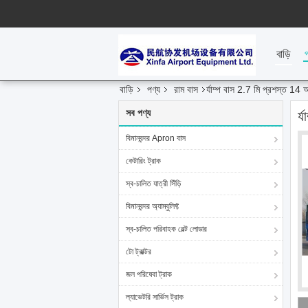
বাড়ি
বাড়ি
পণ্য
রাম বাস
র্যাম্প বাস 2.7 মি প্রশস্ত 14
সব পণ্য
র্
বিমানবন্দর Apron বাস
কেটারিং ট্রাক
স্ব-চালিত যাত্রী সিঁড়ি
বিমানবন্দর অ্যাম্বুলিফ্ট
স্ব-চালিত পরিবাহক বেল্ট লোডার
টো ট্রাক্টর
জল পরিষেবা ট্রাক
ল্যাভেটরি সার্ভিস ট্রাক