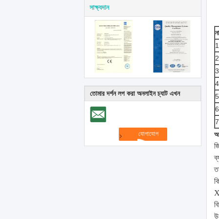
সাক্ষ্যদান
ন
তোমার দর্শন লগ করা অনলাইন চ্যাট এখন
আম
জ
ব
ত
ক
X
ব
উ