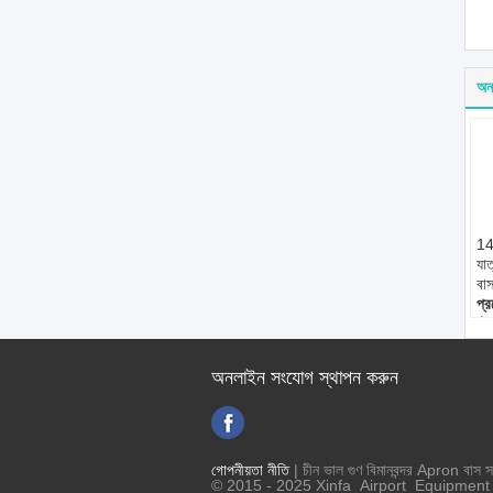
অন্
14
যাত
বাস
প্
স্ট
1
নূন
অনলাইন সংযোগ স্থাপন করুন
স্থ
গোপনীয়তা নীতি
| চীন ভাল গুণ বিমানবন্দর Apron বাস স
© 2015 - 2025 Xinfa Airport Equipment L