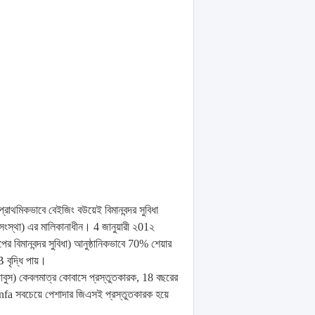
প্রাথমিকভাবে বেইজিং বউয়েই বিমানবন্দর সুবিধা
ী সংস্থা) এর মালিকানাধীন।
4 জানুয়ারী ২01২
র বিমানবন্দর সুবিধা) আনুষ্ঠানিকভাবে 70% শেয়ার
বৃদ্ধি পায়।
 অ্যাবুস) কেবলমাত্র কোবাসে প্রস্তুতকারক, 18 বছরের
Xinfa সবচেয়ে পেশাদার জিএসই প্রস্তুতকারক হয়ে