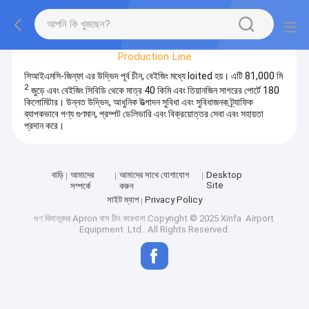
Factory Tour
Production Line
সিআইএমসি-জিন্ফা এর উদ্ভিদ পূর্ব চীন, বেইজিং মধ্যে loited হয়। এটি 81,000 মি
2
জুড়ে এবং বেইজিং সিবিডি থেকে মাত্র 40 কিমি এবং তিয়ানজিন সাগরের পোর্টে 180
কিলোমিটার। উন্নত উদ্ভিদ, আধুনিক উত্পাদন সুবিধা এবং সুবিধাজনক ট্র্যাফিক
ব্যাপকভাবে পণ্য গুণমান, প্রম্পট ডেলিভারি এবং বিক্রয়োত্তর সেবা এবং সহায়তা
প্রদান করে।
বাড়ি
আমাদের
আমাদের সাথে যোগাযোগ
Desktop
Site
সম্পর্কে
করুন
সাইট ম্যাপ
Privacy Policy
গুণ
বিমানবন্দর Apron বাস
চীন কারখানা.Copyright © 2025 Xinfa Airport
Equipment Ltd.. All Rights Reserved.