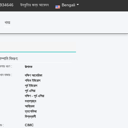
8934646
উদ্ধৃতির জন্য আবেদন
Bengali
খবর
ম্পানি বিবরণ:
যবসার ধরণ :
উত্পাদক
রধান বাজার :
দক্ষিণ আমেরিকা
পশ্চিম ইউরোপ
পূর্ব ইউরোপ
পূর্ব এশিয়া
দক্ষিণ - পূর্ব এশিয়া
মধ্যপ্রাচ্য
আফ্রিকা
ত্তশেনিআ
বিশ্বব্যাপী
ান্ড :
CIMC