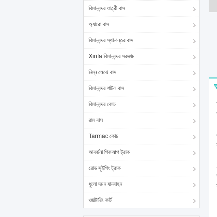
বিমানবন্দর যাত্রী বাস
অ্যারো বাস
বিমানবন্দর স্থানান্তর বাস
Xinfa বিমানবন্দর সরঞ্জাম
নিম্ন মেঝে বাস
ভ
বিমানবন্দর শাটল বাস
বিমানবন্দর কোচ
রাম বাস
Tarmac কোচ
আবর্জনা পিকআপ ট্রাক
রোড সুইপিং ট্রাক
ধুলো দমন যানবাহন
ওয়াটারিং কার্ট