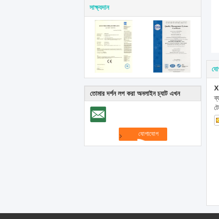
সাক্ষ্যদান
যো
X
তোমার দর্শন লগ করা অনলাইন চ্যাট এখন
ব
ট