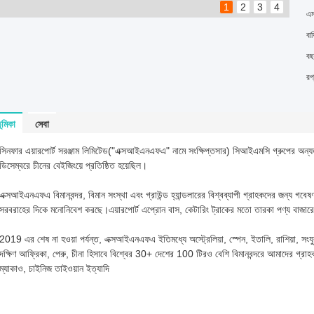
1
2
3
4
এম
বার
বছ
রপ
ূমিকা
সেবা
সিনফার এয়ারপোর্ট সরঞ্জাম লিমিটেড("এক্সআইএনএফএ" নামে সংক্ষিপ্তসার) সিআইএমসি গ্রুপের 
ডিসেম্বরে চীনের বেইজিংয়ে প্রতিষ্ঠিত হয়েছিল।
এক্সআইএনএফএ বিমানবন্দর, বিমান সংস্থা এবং গ্রাউন্ড হ্যান্ডলারের বিশ্বব্যাপী গ্রাহকদের জন্য গবেষণা
সরবরাহের দিকে মনোনিবেশ করছে।এয়ারপোর্ট এপ্রোন বাস, কেটারিং ট্রাকের মতো তারকা পণ্য বাজারে
2019 এর শেষ না হওয়া পর্যন্ত, এক্সআইএনএফএ ইতিমধ্যে অস্ট্রেলিয়া, স্পেন, ইতালি, রাশিয়া, সংযু
দক্ষিণ আফ্রিকা, পেরু, চীনা হিসাবে বিশ্বের 30+ দেশের 100 টিরও বেশি বিমানবন্দরে আমাদের গ
ম্যাকাও, চাইনিজ তাইওয়ান ইত্যাদি