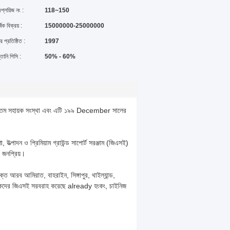
প্লয়িজ নং :
118~150
্ষিক বিক্রয় :
15000000-25000000
র প্রতিষ্ঠিত :
1997
্তানি পিসি :
50% - 60%
অন্যতম সহায়ক সংস্থা এবং এটি ১৯৯ December সালের
, উত্পাদন ও প্রিমিয়াম গ্রাউন্ড সাপোর্ট সরঞ্জাম (জিএসই)
 জনপ্রিয়।
ক্ত আরব আমিরাত, বাহরাইন, সিঙ্গাপুর, থাইল্যান্ড,
্রাহকদের জিএসই সরবরাহ করেছে already হংকং, চাইনিজ