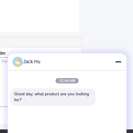
াঠান
Jack Hu
12:44 AM
Good day, what product are you looking 
for?
(
0
/ 3000)