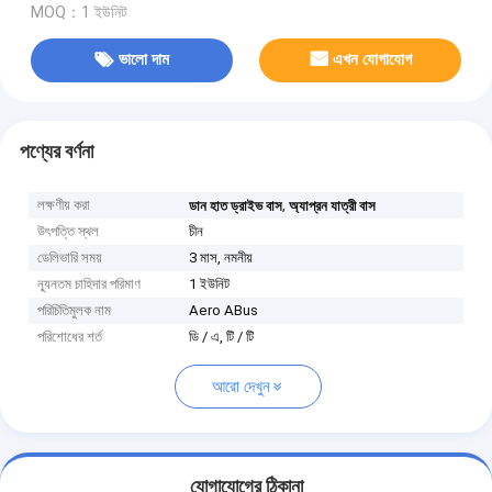
MOQ：1 ইউনিট
ভালো দাম
এখন যোগাযোগ
পণ্যের বর্ণনা
লক্ষণীয় করা
,
ডান হাত ড্রাইভ বাস
অ্যাপ্রন যাত্রী বাস
উৎপত্তি স্থল
চীন
ডেলিভারি সময়
3 মাস, নমনীয়
ন্যূনতম চাহিদার পরিমাণ
1 ইউনিট
পরিচিতিমুলক নাম
Aero ABus
পরিশোধের শর্ত
ডি / এ, টি / টি
আরো দেখুন
যোগাযোগের ঠিকানা