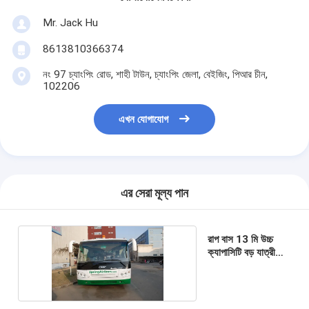
Mr. Jack Hu
8613810366374
নং 97 চ্যাংপিং রোড, শাহী টাউন, চ্যাংপিং জেলা, বেইজিং, পিআর চীন,
102206
এখন যোগাযোগ
এর সেরা মূল্য পান
রাপ বাস 13 মি উচ্চ
ক্যাপাসিটি বড় যাত্রী
স্থায়ী এলাকা