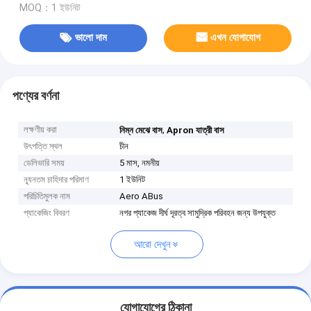
MOQ：1 ইউনিট
ভালো দাম
এখন যোগাযোগ
পণ্যের বর্ণনা
লক্ষণীয় করা
,
নিম্ন মেঝে বাস
Apron যাত্রী বাস
উৎপত্তি স্থল
চীন
ডেলিভারি সময়
5 মাস, নমনীয়
ন্যূনতম চাহিদার পরিমাণ
1 ইউনিট
পরিচিতিমুলক নাম
Aero ABus
প্যাকেজিং বিবরণ
নগর প্যাকেজ দীর্ঘ দূরত্ব সামুদ্রিক পরিবহন জন্য উপযুক্ত
আরো দেখুন
যোগাযোগের ঠিকানা