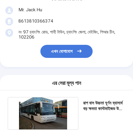
Mr. Jack Hu
8613810366374
নং 97 চ্যাংপিং রোড, শাহী টাউন, চ্যাংপিং জেলা, বেইজিং, পিআর চীন,
102206
এখন যোগাযোগ
এর সেরা মূল্য পান
রাপ বাস উচ্চতা ঘূর্ণন ব্যাসার্ধ
বড় ক্ষমতা কাস্টমাইজড উচ্চ
মানের টেকসই