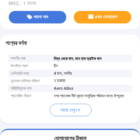
MOQ：1 ইউনিট
ভালো দাম
এখন যোগাযোগ
পণ্যের বর্ণনা
লক্ষণীয় করা
,
নিম্ন মেঝে বাস
ডান হাত ড্রাইভ বাস
উৎপত্তি স্থল
চীন
ডেলিভারি সময়
4 মাস, নমনীয়
ন্যূনতম চাহিদার পরিমাণ
1 ইউনিট
পরিচিতিমুলক নাম
Aero ABus
প্যাকেজিং বিবরণ
নগর প্যাকেজ দীর্ঘ দূরত্ব সামুদ্রিক পরিবহন জন্য উপযুক্ত
আরো দেখুন
যোগাযোগের ঠিকানা