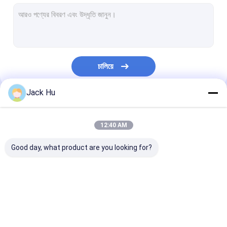
স্ব-চালিত পরিবাহক বেল্ট লোডার
টো ট্রাক্টর
জল পরিষেবা ট্রাক
চালিয়ে
ল্যাভেটরি সার্ভিস ট্রাক
Jack Hu
বিমানবন্দর যাত্রী বাস
আমাদের বিভাগসমূহ
অ্যারো বাস
12:40 AM
বিমানবন্দর স্থানান্তর বাস
Good day, what product are you looking for?
Xinfa বিমানবন্দর সরঞ্জাম
নিম্ন মেঝে বাস
বিমানবন্দর Apron বাস
কেটারিং ট্রাক
স্ব-চালিত যাত্রী সিঁড়ি
বিমানবন্দর শাটল বাস