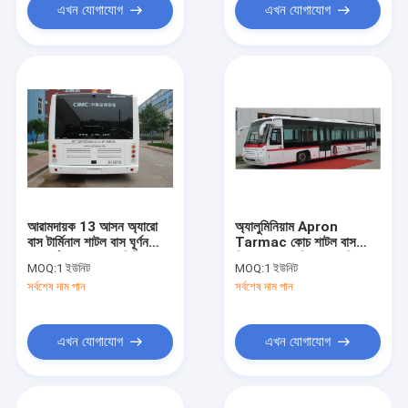
এখন যোগাযোগ
এখন যোগাযোগ
আরামদায়ক 13 আসন অ্যারো
অ্যালুমিনিয়াম Apron
বাস টার্মিনাল শাটল বাস ঘূর্ণন
Tarmac কোচ শাটল বাস
ব্যাসার্ধ &lt;9200 মিমি
বিমানবন্দর 13 মি × × 3 মি × 3
MOQ:
1 ইউনিট
MOQ:
1 ইউনিট
মি
সর্বশেষ দাম পান
সর্বশেষ দাম পান
এখন যোগাযোগ
এখন যোগাযোগ