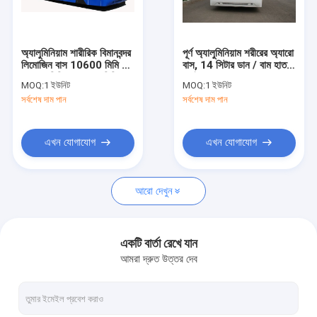
কারখানা ভ্রমণ
মান নিয়ন্ত্রণ
অ্যালুমিনিয়াম শারীরিক বিমানবন্দর
পূর্ণ অ্যালুমিনিয়াম শরীরের অ্যারো
লিমোজিন বাস 10600 মিমি ×
বাস, 14 সিটার ডান / বাম হাত
যোগাযোগ করুন
2700 মিমি × 3170 মিমি
ড্রাইভ বাস
MOQ:
1 ইউনিট
MOQ:
1 ইউনিট
সর্বশেষ দাম পান
সর্বশেষ দাম পান
খবর
উদ্ধৃতির জন্য আবেদন
এখন যোগাযোগ
এখন যোগাযোগ
আরো দেখুন
বিমানবন্দর Apron বাস
কেটারিং ট্রাক
একটি বার্তা রেখে যান
আমরা দ্রুত উত্তর দেব
স্ব-চালিত যাত্রী সিঁড়ি
বিমানবন্দর অ্যাম্বুলিফ্ট