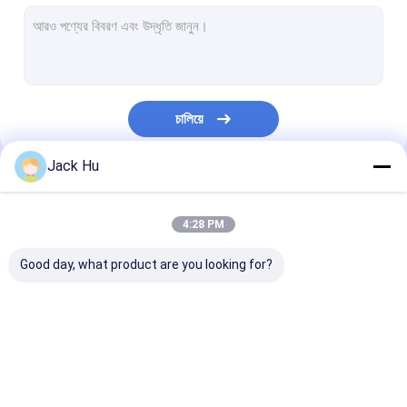
স্ব-চালিত পরিবাহক বেল্ট লোডার
টো ট্রাক্টর
জল পরিষেবা ট্রাক
চালিয়ে
ল্যাভেটরি সার্ভিস ট্রাক
Jack Hu
বিমানবন্দর যাত্রী বাস
আমাদের বিভাগসমূহ
অ্যারো বাস
4:28 PM
বিমানবন্দর স্থানান্তর বাস
Good day, what product are you looking for?
Xinfa বিমানবন্দর সরঞ্জাম
নিম্ন মেঝে বাস
বিমানবন্দর Apron বাস
কেটারিং ট্রাক
স্ব-চালিত যাত্রী সিঁড়ি
বিমানবন্দর শাটল বাস