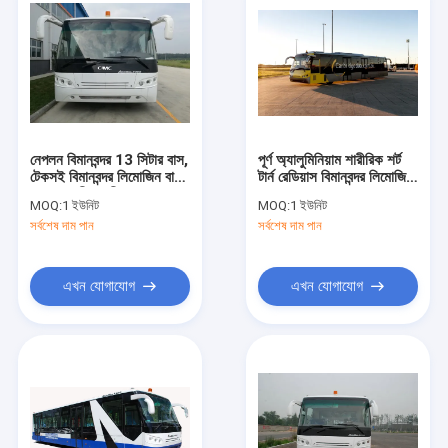
নেপলন বিমানবন্দর 13 সিটার বাস,
পূর্ণ অ্যালুমিনিয়াম শারীরিক শর্ট
টেকসই বিমানবন্দর লিমোজিন বাস
টার্ন রেডিয়াস বিমানবন্দর লিমোজিন
102 যাত্রী স্থায়ী
বাস অ্যারো বাস
MOQ:
1 ইউনিট
MOQ:
1 ইউনিট
সর্বশেষ দাম পান
সর্বশেষ দাম পান
এখন যোগাযোগ
এখন যোগাযোগ
বাড়ি
পণ্য
আমাদের সম্পর্কে