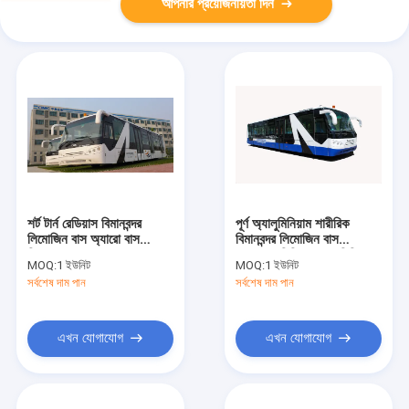
আপনার প্রয়োজনীয়তা দিন
শর্ট টার্ন রেডিয়াস বিমানবন্দর
পূর্ণ অ্যালুমিনিয়াম শারীরিক
লিমোজিন বাস অ্যারো বাস
বিমানবন্দর লিমোজিন বাস
নিওপলান বাসের সমতুল্য
13895 মিমি (± 20 মিমি) ×
MOQ:
1 ইউনিট
MOQ:
1 ইউনিট
3000 মিমি × 3178 মিমি
সর্বশেষ দাম পান
সর্বশেষ দাম পান
এখন যোগাযোগ
এখন যোগাযোগ