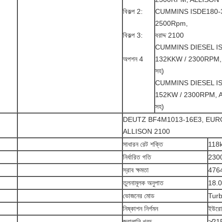
বিকল্প 2:
CUMMINS ISDE180-30
2500Rpm,
বিকল্প 3:
বরাদ্দ 2100
CUMMINS DIESEL IS
অপশন 4
132KKW / 2300RPM, A
সহ)
CUMMINS DIESEL IS
152KW / 2300RPM, AL
সহ)
DEUTZ BF4M1013-16E3, EUROI
ALLISON 2100
সাধারন রেট শক্তি
118
নির্ধারিত গতি
230
স্রাব ক্ষমতা
476
তুলনামূলক অনুপাত
18.0
ভোজনের মোড
Turbo
নিষ্কাশন নির্গমন
ইউরো
জ্বালানি খরচ
≯215