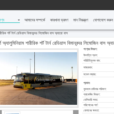
পণ্য
আমাদের সম্পর্কে
কারখানা ভ্রমণ
মান নিয়ন্ত্রণ
যোগাযোগ করুন
 শারীরিক শর্ট টার্ন রেডিয়াস বিমানবন্দর লিমোজিন বাস অ্যারো বাস
র্ণ অ্যালুমিনিয়াম শারীরিক শর্ট টার্ন রেডিয়াস বিমানবন্দর লিমোজিন বাস অ্
পণ্যের বিবরণ:
উৎপত্তি স্থল:
পরিচিতিমুলক নাম:
সাক্ষ্যদান:
মডেল নম্বার:
প্রদান:
ন্যূনতম চাহিদার পরিমাণ:
প্যাকেজিং বিবরণ:
ডেলিভারি সময়:
পরিশোধের শর্ত:
যোগানের ক্ষমতা: