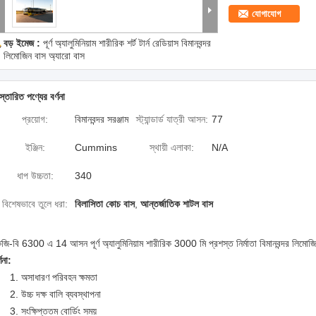
যোগাযোগ
বড় ইমেজ :
পূর্ণ অ্যালুমিনিয়াম শারীরিক শর্ট টার্ন রেডিয়াস বিমানবন্দর
লিমোজিন বাস অ্যারো বাস
স্তারিত পণ্যের বর্ণনা
প্রয়োগ:
বিমানবন্দর সরঞ্জাম
স্ট্যান্ডার্ড যাত্রী আসন:
77
ইঞ্জিন:
Cummins
স্থায়ী এলাকা:
N/A
ধাপ উচ্চতা:
340
বিশেষভাবে তুলে ধরা:
বিলাসিতা কোচ বাস
,
আন্তর্জাতিক শাটল বাস
জি-বি 6300 এ 14 আসন পূর্ণ অ্যালুমিনিয়াম শারীরিক 3000 মি প্রশস্ত নির্মাতা বিমানবন্দর লিমোজ
্ণনা:
1. অসাধারণ পরিবহন ক্ষমতা
2. উচ্চ দক্ষ বালি ব্যবস্থাপনা
3. সংক্ষিপ্ততম বোর্ডিং সময়