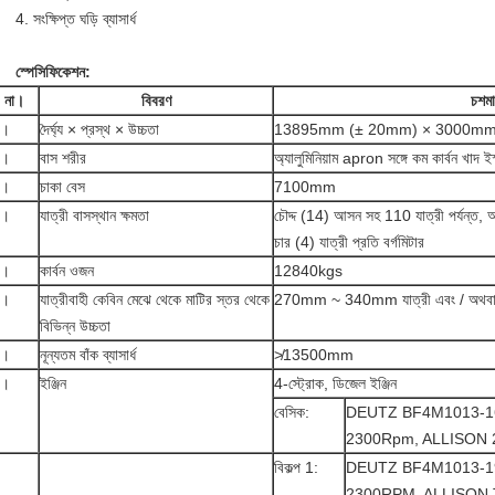
4. সংক্ষিপ্ত ঘড়ি ব্যাসার্ধ
স্পেসিফিকেশন:
না।
বিবরণ
চশমা
1।
দৈর্ঘ্য × প্রস্থ × উচ্চতা
13895mm (± 20mm) × 3000m
2।
বাস শরীর
অ্যালুমিনিয়াম apron সঙ্গে কম কার্বন খাদ ই
3।
চাকা বেস
7100mm
4।
যাত্রী বাসস্থান ক্ষমতা
চৌদ্দ (14) আসন সহ 110 যাত্রী পর্যন্ত, আই
চার (4) যাত্রী প্রতি বর্গমিটার
5।
কার্বন ওজন
12840kgs
6।
যাত্রীবাহী কেবিন মেঝে থেকে মাটির স্তর থেকে
270mm ~ 340mm যাত্রী এবং / অথবা যা
বিভিন্ন উচ্চতা
7।
নূন্যতম বাঁক ব্যাসার্ধ
≯13500mm
8।
ইঞ্জিন
4-স্ট্রোক, ডিজেল ইঞ্জিন
বেসিক:
DEUTZ BF4M1013-16
2300Rpm, ALLISON 
বিকল্প 1:
DEUTZ BF4M1013-19
2300RPM, ALLISON T2