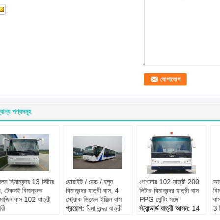
যান্য পণ্যসমূহ
লন বিমানবন্দর 13 সিটার
হোয়াইট / রেড / হলুদ
পেশাদার 102 যাত্রী 200
আর
, টেকসই বিমানবন্দর
বিমানবন্দর যাত্রী বাস, 4
লিটার বিমানবন্দর যাত্রী বাস
বিম
মোজিন বাস 102 যাত্রী
স্ট্রোক ডিজেল ইঞ্জিন বাস
PPG পেন্টিং সঙ্গে
বা
য়ী
প্রয়োগ:
বিমানবন্দর যাত্রী
স্ট্যান্ডার্ড যাত্রী আসন:
14
3 
রয়োগ:
বিমানবন্দর সুবিধা
স্থানান্তর
আসন
স্ট