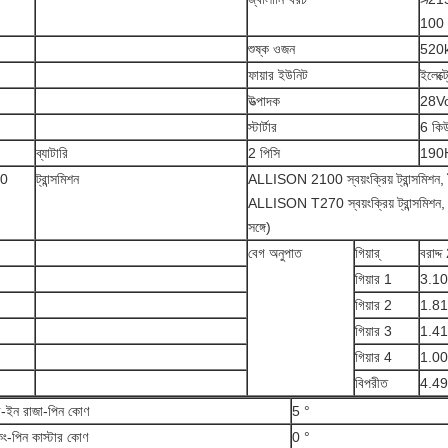
100 
শুষ্ক ওজন
520
ফায়ার ইউনিট
ইলেক্ট
উত্পাদক
28Vo
স্টার্টার
6 কিউ
ব্যাটারি
2 পিসি
190H
0
ট্রান্সমিশন
ALLISON 2100 স্বয়ংক্রিয় ট্রান্সমিশন, বৈদ
ALLISON T270 স্বয়ংক্রিয় ট্রান্সমিশন, বৈ
সঙ্গে)
বেগ অনুপাত
গিয়ার্
বরাদ্
গিয়ার 1
3.10
গিয়ার 2
1.81
গিয়ার 3
1.41
গিয়ার 4
1.00
বিপরীত
4.49
ী-ইন রাজা-পিন কোণ
5 °
িং-পিন কাস্টার কোণ
0 °