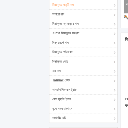
বিমানবন্দর যাত্রী বাস
অ্যারো বাস
বিমানবন্দর স্থানান্তর বাস
Xinfa বিমানবন্দর সরঞ্জাম
বি
নিম্ন মেঝে বাস
বিমানবন্দর শাটল বাস
বিমানবন্দর কোচ
রাম বাস
Tarmac কোচ
আবর্জনা পিকআপ ট্রাক
কে
রোড সুইপিং ট্রাক
বর
ধুলো দমন যানবাহন
ওয়াটারিং কার্ট