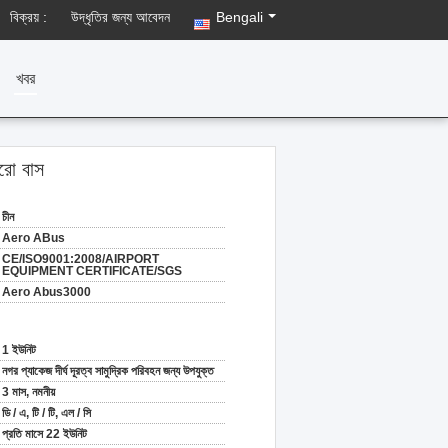
বিক্রয় :
উদ্ধৃতির জন্য আবেদন
Bengali
খবর
যারো বাস
চীন
Aero ABus
CE/ISO9001:2008/AIRPORT
EQUIPMENT CERTIFICATE/SGS
Aero Abus3000
1 ইউনিট
নগর প্যাকেজ দীর্ঘ দূরত্ব সামুদ্রিক পরিবহন জন্য উপযুক্ত
3 মাস, নমনীয়
ডি / এ, টি / টি, এল / সি
প্রতি মাসে 22 ইউনিট