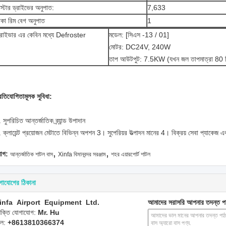
াস্টার ড্রাইভের অনুপাত:
7,633
াকা রিম বেগ অনুপাত
1
্রাইভার এর কেবিন মধ্যে Defroster
মডেল: [সিএস -13 / 01]
মোটর: DC24V, 240W
তাপ আউটপুট: 7.5KW (যখন জল তাপমাত্রা 80 ডিগ্
রতিযোগিতামূলক সুবিধা:
 সুপরিচিত আন্তর্জাতিক ব্র্যান্ড উপাদান
 ক্লায়েন্ট প্রয়োজন মেটাতে বিভিন্ন অপশন 3। সুপেরিয়র উত্পাদন মানের 4। বিক্রয় সেবা প্যাকেজ এ
,
,
যাগ:
আন্তর্জাতিক শাটল বাস
Xinfa বিমানবন্দর সরঞ্জাম
শহর এয়ারপোর্ট শাটল
গাযোগের ঠিকানা
infa Airport Equipment Ltd.
আমাদের সরাসরি আপনার তদন্ত প
্যক্তি যোগাযোগ:
Mr. Hu
েল:
+8613810366374