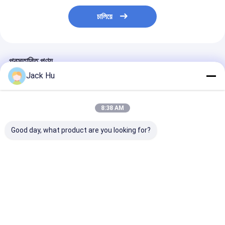
চালিয়ে
প্রস্তাবিত পণ্য
Jack Hu
8:38 AM
Good day, what product are you looking for?
ইলেক্ট্রিকাল শক্তিযুক্ত
বড় ক্যাপাসিটি কম কার্বন খাদ
Cobus3000S উচ্চ 
APRON বুশ
বিমানবন্দর শাটল বিমানবন্দর শূট
ক্ষমতা সমতুল্য চমৎকার 
এরিয়াস-6300EV ডেফট কোব
কোবাস 2700 বাসের সমতুল্য
শাটল বাস
ভালো দাম
ভালো দাম
ভালো দাম