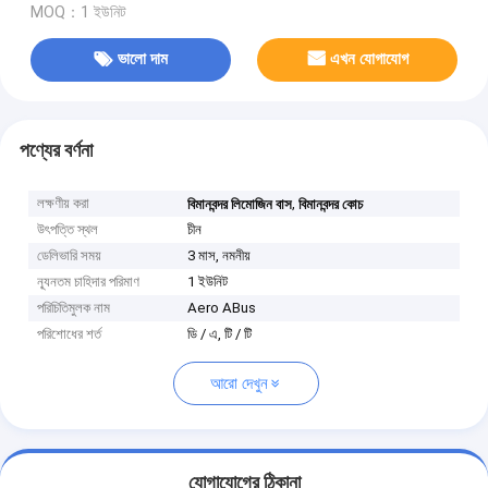
MOQ：1 ইউনিট
ভালো দাম
এখন যোগাযোগ
পণ্যের বর্ণনা
লক্ষণীয় করা
,
বিমানবন্দর লিমোজিন বাস
বিমানবন্দর কোচ
উৎপত্তি স্থল
চীন
ডেলিভারি সময়
3 মাস, নমনীয়
ন্যূনতম চাহিদার পরিমাণ
1 ইউনিট
পরিচিতিমুলক নাম
Aero ABus
পরিশোধের শর্ত
ডি / এ, টি / টি
আরো দেখুন
যোগাযোগের ঠিকানা