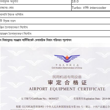
ুলনামূলক অনুপাত
18.0
োজনের মোড
Turbo- চার্জিং intercooler
্বালানি ট্যাংক ভলিউম
ন্টি ফ্রিজ তরল
ঞ্জিন তৈলাক্তকরণ সিস্টেম
িয়ারবক্স তৈলাক্তকরণ সিস্টেম
ন বিমানবন্দর সরঞ্জাম সার্টিফিকেট বেসামরিক বিমান পরিবহন প্রশাসন