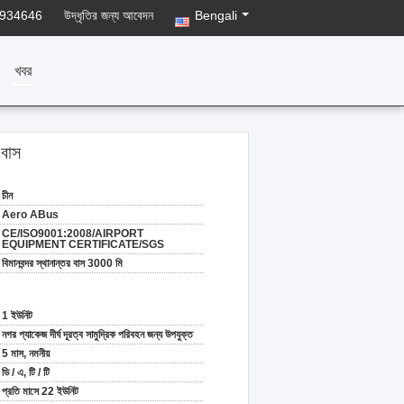
8934646
উদ্ধৃতির জন্য আবেদন
Bengali
খবর
 বাস
চীন
Aero ABus
CE/ISO9001:2008/AIRPORT
EQUIPMENT CERTIFICATE/SGS
বিমানবন্দর স্থানান্তর বাস 3000 মি
1 ইউনিট
নগর প্যাকেজ দীর্ঘ দূরত্ব সামুদ্রিক পরিবহন জন্য উপযুক্ত
5 মাস, নমনীয়
ডি / এ, টি / টি
প্রতি মাসে 22 ইউনিট