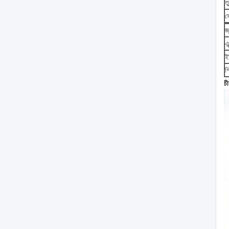
ত
ভ
জ
এ
ই
গ
চী