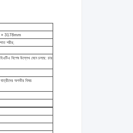
 × 3178mm
স্পাত শরীর;
আইএটিএ বিশেষ উল্লেখ মেনে চলছে: চার
ত্রীদের অগভীর বিষয়