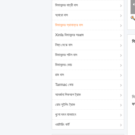
বিমানবন্দর যাত্রী বাস
অ্যারো বাস
বিমানবন্দর স্থানান্তর বাস
Xinfa বিমানবন্দর সরঞ্জাম
বি
নিম্ন মেঝে বাস
বিমানবন্দর শাটল বাস
বিমানবন্দর কোচ
রাম বাস
Tarmac কোচ
আবর্জনা পিকআপ ট্রাক
বি
বর
রোড সুইপিং ট্রাক
ধুলো দমন যানবাহন
ওয়াটারিং কার্ট