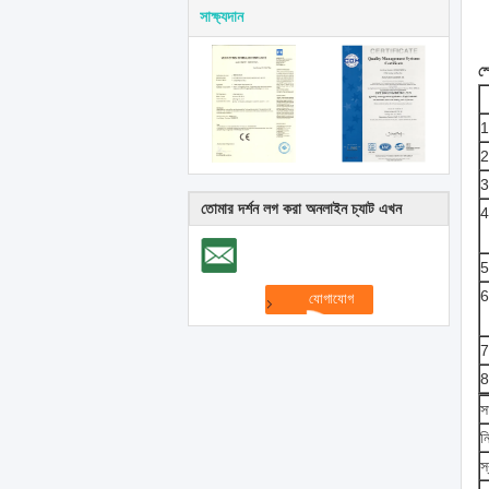
সাক্ষ্যদান
স
তোমার দর্শন লগ করা অনলাইন চ্যাট এখন
স
ন
স