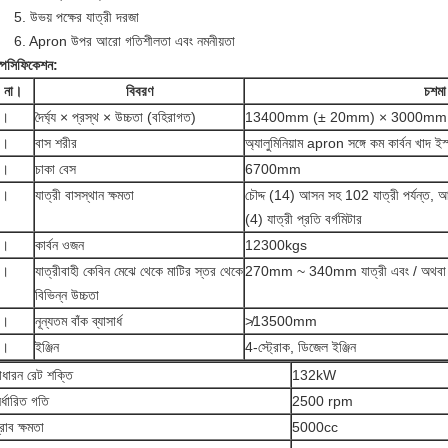
5. উভয় পক্ষের যাত্রী দরজা
6. Apron উপর আরো গতিশীলতা এবং নমনীয়তা
্পেসিফিকেশন:
না।
বিবরণ
চশমা
1।
দৈর্ঘ্য × প্রস্থ × উচ্চতা (বহিরাগত)
13400mm (± 20mm) × 3000mm
2।
বাস শরীর
অ্যালুমিনিয়াম apron সঙ্গে কম কার্বন খাদ ই
3।
চাকা বেস
6700mm
4।
যাত্রী বাসস্থান ক্ষমতা
চৌদ্দ (14) আসন সহ 102 যাত্রী পর্যন্ত, 
(4) যাত্রী প্রতি বর্গমিটার
5।
কার্বন ওজন
12300kgs
6।
যাত্রীবাহী কেবিন মেঝে থেকে মাটির স্তর থেকে
270mm ~ 340mm যাত্রী এবং / অথবা যা
বিভিন্ন উচ্চতা
7।
নূন্যতম বাঁক ব্যাসার্ধ
≯13500mm
8।
ইঞ্জিন
4-স্ট্রোক, ডিজেল ইঞ্জিন
াধারন রেট শক্তি
132kW
ির্ধারিত গতি
2500 rpm
্রাব ক্ষমতা
5000cc