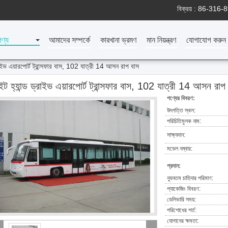
বিক্রয় :
86-316-
পণ্য
আমাদের সম্পর্কে
কারখানা ভ্রমণ
মান নিয়ন্ত্রণ
যোগাযোগ করুন
্রাইভ এয়ারপোর্ট ট্রান্সফার বাস, 102 যাত্রী 14 আসন রাপ বাস
ইট হ্যান্ড ড্রাইভ এয়ারপোর্ট ট্রান্সফার বাস, 102 যাত্রী 14 আসন রাপ
পণ্যের বিবরণ:
উৎপত্তি স্থল:
পরিচিতিমুলক নাম:
সাক্ষ্যদান:
মডেল নম্বার:
প্রদান:
ন্যূনতম চাহিদার পরিমাণ:
প্যাকেজিং বিবরণ:
ডেলিভারি সময়:
পরিশোধের শর্ত:
যোগানের ক্ষমতা: