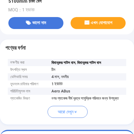
5100mm চাকা বেস
MOQ：1 ইউনিট
ভালো দাম
এখন যোগাযোগ
পণ্যের বর্ণনা
লক্ষণীয় করা
,
বিমানবন্দর শাটল বাস
বিমানবন্দর শাটল বাস
উৎপত্তি স্থল
চীন
ডেলিভারি সময়
4 মাস, নমনীয়
ন্যূনতম চাহিদার পরিমাণ
1 ইউনিট
পরিচিতিমুলক নাম
Aero ABus
প্যাকেজিং বিবরণ
নগর প্যাকেজ দীর্ঘ দূরত্ব সামুদ্রিক পরিবহন জন্য উপযুক্ত
আরো দেখুন