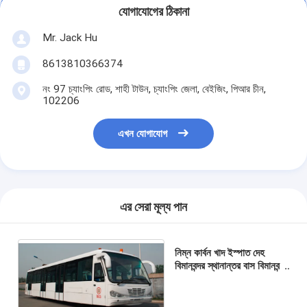
যোগাযোগের ঠিকানা
Mr. Jack Hu
8613810366374
নং 97 চ্যাংপিং রোড, শাহী টাউন, চ্যাংপিং জেলা, বেইজিং, পিআর চীন,
102206
এখন যোগাযোগ
এর সেরা মূল্য পান
নিম্ন কার্বন খাদ ইস্পাত দেহ
বিমানবন্দর স্থানান্তর বাস বিমানবন্দর
কোচ 5100mm চাকা বেস