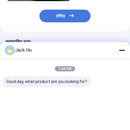
চালিয়ে
প্রস্তাবিত পণ্য
Jack Hu
1:44 PM
Good day, what product are you looking for?
বড় ক্যাপাসিটি এবং কাস্টমাইজড
আরামদায়কভাবে বড় ক্যাপাসিটি
কুমিন ইঞ্জিন এবং থার্মো
সজ্জা সঙ্গে বিমানবন্দর স্থানান্তর
বিমানবন্দর শাটল বাস 5300
এয়ার কন্ডিশনার সঙ্গে
বাস A5300
যাত্রী পর্যন্ত
অ্যালুমিনিয়াম শরীরের ব
স্থানান্তর বাস
ভালো দাম
ভালো দাম
ভালো দাম