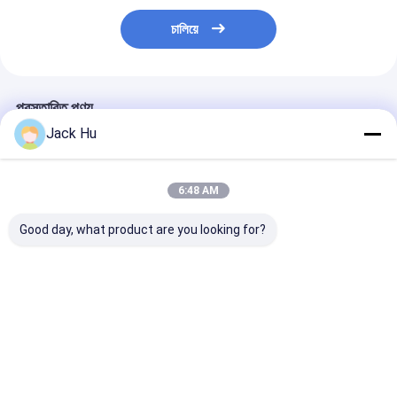
চালিয়ে
প্রস্তাবিত পণ্য
Jack Hu
6:48 AM
Good day, what product are you looking for?
বড় ক্যাপাসিটি এবং কাস্টমাইজড
আরামদায়কভাবে বড় ক্যাপাসিটি
কুমিন ইঞ্জিন এবং থার্মো
সজ্জা সঙ্গে বিমানবন্দর স্থানান্তর
বিমানবন্দর শাটল বাস 5300
এয়ার কন্ডিশনার সঙ্গে
বাস A5300
যাত্রী পর্যন্ত
অ্যালুমিনিয়াম শরীরের ব
স্থানান্তর বাস
ভালো দাম
ভালো দাম
ভালো দাম