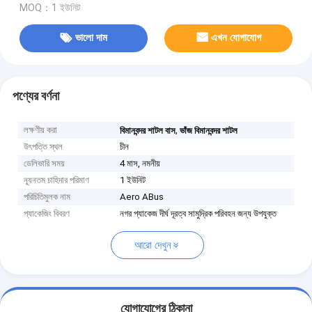
MOQ：1 ইউনিট
ভালো দাম
এখন যোগাযোগ
পণ্যের বর্ণনা
লক্ষণীয় করা
,
বিমানবন্দর শাটল বাস
ভাঁজ বিমানবন্দর শাটল
উৎপত্তি স্থল
চীন
ডেলিভারি সময়
4 মাস, নমনীয়
ন্যূনতম চাহিদার পরিমাণ
1 ইউনিট
পরিচিতিমুলক নাম
Aero ABus
প্যাকেজিং বিবরণ
নগর প্যাকেজ দীর্ঘ দূরত্ব সামুদ্রিক পরিবহন জন্য উপযুক্ত
আরো দেখুন
যোগাযোগের ঠিকানা