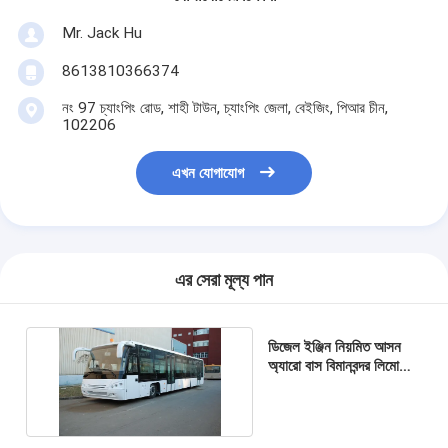
Mr. Jack Hu
8613810366374
নং 97 চ্যাংপিং রোড, শাহী টাউন, চ্যাংপিং জেলা, বেইজিং, পিআর চীন,
102206
এখন যোগাযোগ
এর সেরা মূল্য পান
ডিজেল ইঞ্জিন নিয়মিত আসন
অ্যারো বাস বিমানবন্দর লিমোজিন
বাস 12300kgs