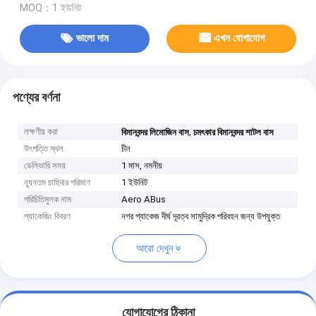
MOQ：1 ইউনিট
ভালো দাম
এখন যোগাযোগ
পণ্যের বর্ণনা
লক্ষণীয় করা
,
বিমানবন্দর লিমোজিন বাস
চমৎকার বিমানবন্দর শাটল বাস
উৎপত্তি স্থল
চীন
ডেলিভারি সময়
1 মাস, নমনীয়
ন্যূনতম চাহিদার পরিমাণ
1 ইউনিট
পরিচিতিমুলক নাম
Aero ABus
প্যাকেজিং বিবরণ
নগর প্যাকেজ দীর্ঘ দূরত্ব সামুদ্রিক পরিবহন জন্য উপযুক্ত
আরো দেখুন
যোগাযোগের ঠিকানা