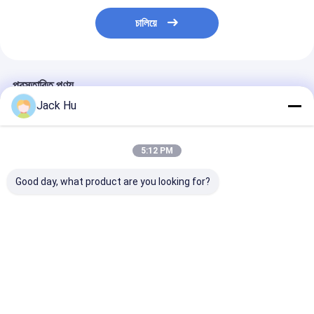
চালিয়ে
প্রস্তাবিত পণ্য
Jack Hu
5:12 PM
Good day, what product are you looking for?
ইলেক্ট্রিকাল শক্তিযুক্ত
বড় ক্যাপাসিটি কম কার্বন খাদ
Cobus3000S উচ্চ 
APRON বুশ
বিমানবন্দর শাটল বিমানবন্দর শূট
ক্ষমতা সমতুল্য চমৎকার 
এরিয়াস-6300EV ডেফট কোব
কোবাস 2700 বাসের সমতুল্য
শাটল বাস
ভালো দাম
ভালো দাম
ভালো দাম