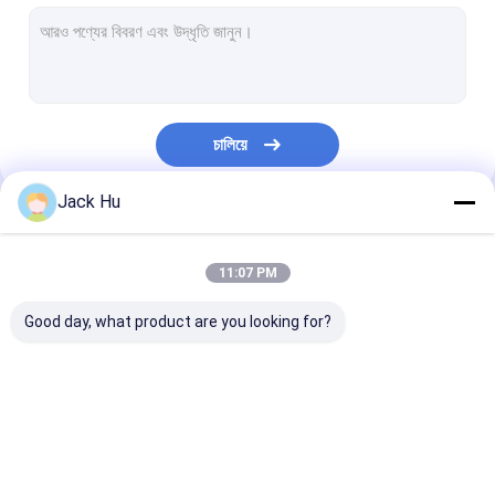
স্ব-চালিত পরিবাহক বেল্ট লোডার
টো ট্রাক্টর
জল পরিষেবা ট্রাক
চালিয়ে
ল্যাভেটরি সার্ভিস ট্রাক
Jack Hu
বিমানবন্দর যাত্রী বাস
আমাদের বিভাগসমূহ
অ্যারো বাস
11:07 PM
বিমানবন্দর স্থানান্তর বাস
Good day, what product are you looking for?
Xinfa বিমানবন্দর সরঞ্জাম
নিম্ন মেঝে বাস
বিমানবন্দর Apron বাস
কেটারিং ট্রাক
স্ব-চালিত যাত্রী সিঁড়ি
বিমানবন্দর শাটল বাস