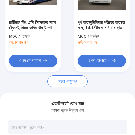
কারখানা ভ্রমণ
মান নিয়ন্ত্রণ
টার্মিনাল কিং এসি সিস্টেমের সাথে
পূর্ণ অ্যালুমিনিয়াম শরীরের অ্যারো
টেকসই নিম্ন কার্বন খাদ ইস্পাত
বাস, 14 সিটার ডান / বাম হাত
যোগাযোগ করুন
শরীর নাইস এয়ারপোর্ট শাটল বাস
ড্রাইভ বাস
MOQ:
1 ইউনিট
MOQ:
1 ইউনিট
সর্বশেষ দাম পান
সর্বশেষ দাম পান
খবর
উদ্ধৃতির জন্য আবেদন
এখন যোগাযোগ
এখন যোগাযোগ
আরো দেখুন
বিমানবন্দর Apron বাস
কেটারিং ট্রাক
একটি বার্তা রেখে যান
আমরা দ্রুত উত্তর দেব
স্ব-চালিত যাত্রী সিঁড়ি
বিমানবন্দর অ্যাম্বুলিফ্ট