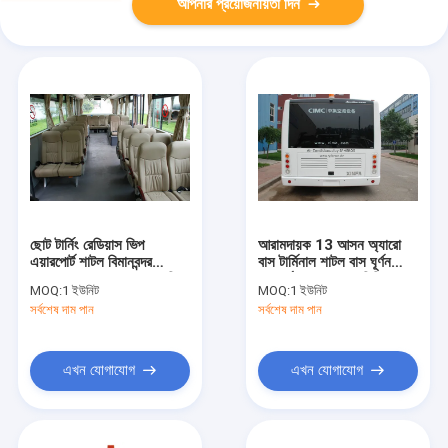
আপনার প্রয়োজনীয়তা দিন
ছোট টার্নিং রেডিয়াস ভিপ
আরামদায়ক 13 আসন অ্যারো
এয়ারপোর্ট শাটল বিমানবন্দর
বাস টার্মিনাল শাটল বাস ঘূর্ণন
স্থানান্তর কোচ 10 * 2.7 মি *
ব্যাসার্ধ &lt;9200 মিমি
MOQ:
1 ইউনিট
MOQ:
1 ইউনিট
3 মি
সর্বশেষ দাম পান
সর্বশেষ দাম পান
এখন যোগাযোগ
এখন যোগাযোগ