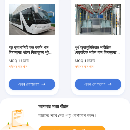
বড় ক্যাপাসিটি কম কার্বন খাদ
পূর্ণ অ্যালুমিনিয়াম শারীরিক
বিমানবন্দর শাটল বিমানবন্দর শূট
বৈদ্যুতিক শাটল বাস বিমানবন্দর
কোবাস 2700 বাসের সমতুল্য
Apron বাস
MOQ:
1 ইউনিট
MOQ:
1 ইউনিট
সর্বশেষ দাম পান
সর্বশেষ দাম পান
এখন যোগাযোগ
এখন যোগাযোগ
আপনার সময় বাঁচান
আমাদের সাথে সেরা পণ্য যোগাযোগ করুন।