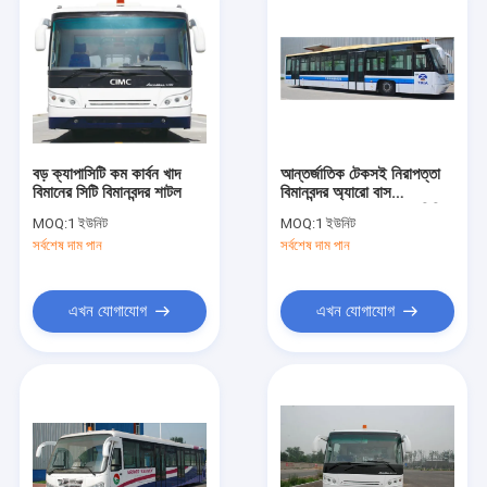
বড় ক্যাপাসিটি কম কার্বন খাদ
আন্তর্জাতিক টেকসই নিরাপত্তা
বিমানের সিটি বিমানবন্দর শাটল
বিমানবন্দর অ্যারো বাস
13650mm × 2700 মিমি
MOQ:
1 ইউনিট
MOQ:
1 ইউনিট
× 3178 মিমি
সর্বশেষ দাম পান
সর্বশেষ দাম পান
এখন যোগাযোগ
এখন যোগাযোগ
বাড়ি
পণ্য
আমাদের সম্পর্কে