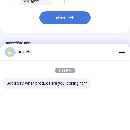
চালিয়ে
প্রস্তাবিত পণ্য
Jack Hu
3:33 PM
Good day, what product are you looking for?
বিমানবন্দর জন্য খাদ্য সরবরাহ
বিমানবন্দর খাদ্য পরিষেবার জন্য
cimc বিমানবন্দর ক্যাটা
সেবা প্রদান পূর্ণ ক্যাব সঙ্গে
XC-6000E ভারী দায়িত্ব
xc6000 iso900
চমৎকার ক্যাটারিং ট্রাক
বিমান ক্যাটারিং ট্রাক
প্রত্যয়িত
ভালো দাম
ভালো দাম
ভালো দাম