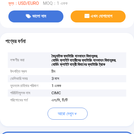
মূল্য：USD/EURO
MOQ：1 একক
ভালো দাম
এখন যোগাযোগ
পণ্যের বর্ণনা
,
বৈদ্যুতিক ক্যাটারিং যানবাহন বিমানবন্দর
লক্ষণীয় করা
,
বোর্ডিং ফ্লাইট যাত্রীদের ক্যাটারিং যানবাহন বিমানবন্দর
বোর্ডিং ফ্লাইট যাত্রী বিমানের ক্যাটারিং ট্রাক
উৎপত্তি স্থল
চীন
ডেলিভারি সময়
3 মাস
ন্যূনতম চাহিদার পরিমাণ
1 একক
পরিচিতিমুলক নাম
CIMC
পরিশোধের শর্ত
এল/সি, টি/টি
আরো দেখুন