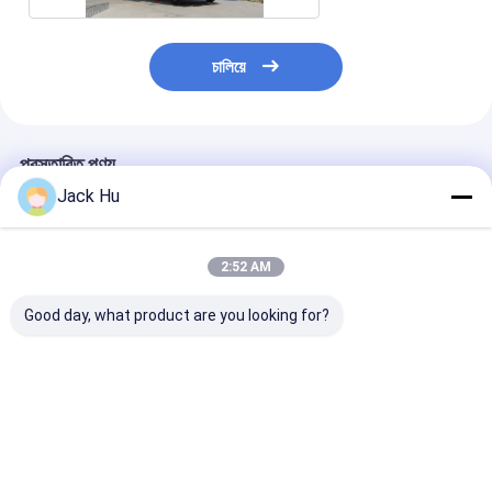
চালিয়ে
প্রস্তাবিত পণ্য
Jack Hu
2:52 AM
Good day, what product are you looking for?
বিমানবন্দর জন্য খাদ্য সরবরাহ
ইলেকট্রিক ক্যাটারিং ভেহিকেল
বিমানবন্দর খাদ্য পরিষেব
সেবা প্রদান পূর্ণ ক্যাব সঙ্গে
এয়ারপোর্ট ট্রাক ফ্লাইট যাত্রীদের
XC-6000E ভারী দায়
চমৎকার ক্যাটারিং ট্রাক
বোর্ডিং করা হয়
বিমান ক্যাটারিং ট্রাক
ভালো দাম
ভালো দাম
ভালো দাম