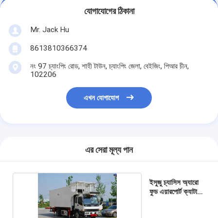
যোগাযোগের ঠিকানা
Mr. Jack Hu
8613810366374
নং 97 চ্যাংপিং রোড, শাহী টাউন, চ্যাংপিং জেলা, বেইজিং, পিআর চীন,
102206
এখন যোগাযোগ
এর সেরা মূল্য পান
ইসুজু চ্যাসিস অ্যারো
ফুড এয়ারপোর্ট ক্যাটারিং
ট্রাক