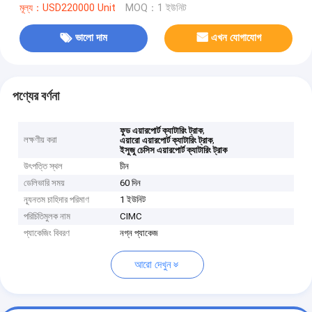
মূল্য：USD220000 Unit
MOQ：1 ইউনিট
ভালো দাম
এখন যোগাযোগ
পণ্যের বর্ণনা
,
ফুড এয়ারপোর্ট ক্যাটারিং ট্রাক
লক্ষণীয় করা
,
এয়ারো এয়ারপোর্ট ক্যাটারিং ট্রাক
ইসুজু চেসিস এয়ারপোর্ট ক্যাটারিং ট্রাক
উৎপত্তি স্থল
চীন
ডেলিভারি সময়
60 দিন
ন্যূনতম চাহিদার পরিমাণ
1 ইউনিট
পরিচিতিমুলক নাম
CIMC
প্যাকেজিং বিবরণ
নগ্ন প্যাকেজ
আরো দেখুন