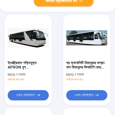
আপনার প্রয়োজনীয়তা দিন
ইলেক্ট্রিকাল শক্তিযুক্ত
বড় ক্যাপাসিটি বিমানবন্দর অপ্রন
APRON বুশ
বাস বিমানবন্দর ভিআইপি কোচ
এরিয়াস-6300EV ডেফট কোব
13650 মিমি × 2700 মিমি ×
MOQ:
1 ইউনিট
MOQ:
1 ইউনিট
3178 মিমি
সর্বশেষ দাম পান
সর্বশেষ দাম পান
এখন যোগাযোগ
এখন যোগাযোগ