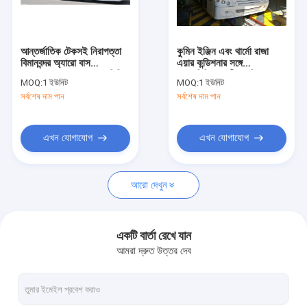
কারখানা ভ্রমণ
মান নিয়ন্ত্রণ
আন্তর্জাতিক টেকসই নিরাপত্তা
কুমিন ইঞ্জিন এবং থার্মো রাজা
বিমানবন্দর অ্যারো বাস
এয়ার কন্ডিশনার সঙ্গে
যোগাযোগ করুন
13650mm × 2700 মিমি
অ্যালুমিনিয়াম শরীরের বিমানবন্দর
MOQ:
1 ইউনিট
MOQ:
1 ইউনিট
× 3178 মিমি
স্থানান্তর বাস
সর্বশেষ দাম পান
সর্বশেষ দাম পান
খবর
উদ্ধৃতির জন্য আবেদন
এখন যোগাযোগ
এখন যোগাযোগ
আরো দেখুন
বিমানবন্দর Apron বাস
কেটারিং ট্রাক
একটি বার্তা রেখে যান
আমরা দ্রুত উত্তর দেব
স্ব-চালিত যাত্রী সিঁড়ি
বিমানবন্দর অ্যাম্বুলিফ্ট