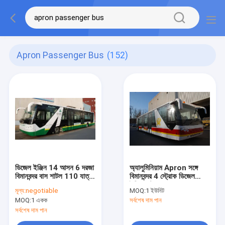
Apron Passenger Bus
(152)
ডিজেল ইঞ্জিন 14 আসন 6 দরজা
অ্যালুমিনিয়াম Apron সঙ্গে
বিমানবন্দর বাস শাটল 110 যাত্রী
বিমানবন্দর 4 স্ট্রোক ডিজেল
ধারণক্ষমতা
ইঞ্জিন শাটল বাস
মূল্য:
negotiable
MOQ:
1 ইউনিট
MOQ:
1 একক
সর্বশেষ দাম পান
সর্বশেষ দাম পান