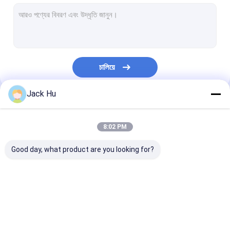
স্ব-চালিত পরিবাহক বেল্ট লোডার
টো ট্রাক্টর
জল পরিষেবা ট্রাক
চালিয়ে
ল্যাভেটরি সার্ভিস ট্রাক
Jack Hu
বিমানবন্দর যাত্রী বাস
আমাদের বিভাগসমূহ
অ্যারো বাস
8:02 PM
বিমানবন্দর স্থানান্তর বাস
Good day, what product are you looking for?
Xinfa বিমানবন্দর সরঞ্জাম
নিম্ন মেঝে বাস
বিমানবন্দর Apron বাস
কেটারিং ট্রাক
স্ব-চালিত যাত্রী সিঁড়ি
বিমানবন্দর শাটল বাস