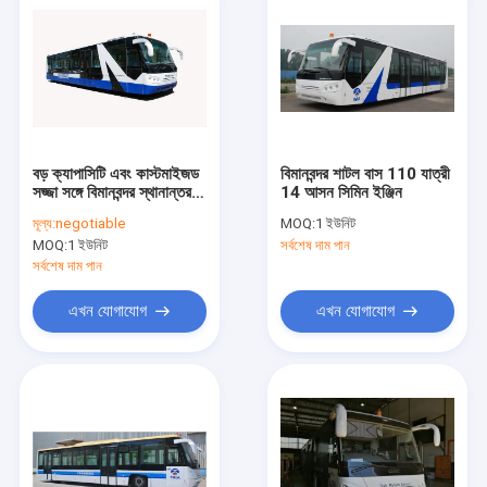
বড় ক্যাপাসিটি এবং কাস্টমাইজড
বিমানবন্দর শাটল বাস 110 যাত্রী
সজ্জা সঙ্গে বিমানবন্দর স্থানান্তর
14 আসন সিমিন ইঞ্জিন
বাস A5300
মূল্য:
negotiable
MOQ:
1 ইউনিট
MOQ:
1 ইউনিট
সর্বশেষ দাম পান
সর্বশেষ দাম পান
এখন যোগাযোগ
এখন যোগাযোগ
বাড়ি
পণ্য
আমাদের সম্পর্কে