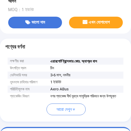
আসন
MOQ：1 ইউনিট
ভালো দাম
এখন যোগাযোগ
পণ্যের বর্ণনা
লক্ষণীয় করা
,
এয়ারপোর্ট ট্রান্সফার কোচ
অ্যাপ্রন বাস
উৎপত্তি স্থল
চীন
ডেলিভারি সময়
3-6 মাস, নমনীয়
ন্যূনতম চাহিদার পরিমাণ
1 ইউনিট
পরিচিতিমুলক নাম
Aero ABus
প্যাকেজিং বিবরণ
নগর প্যাকেজ দীর্ঘ দূরত্ব সামুদ্রিক পরিবহন জন্য উপযুক্ত
আরো দেখুন