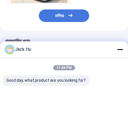
চালিয়ে
প্রস্তাবিত পণ্য
Jack Hu
11:44 PM
Good day, what product are you looking for?
শাটল কামিন্স ইঞ্জিন বিমানবন্দর
বিমানবন্দর স্থানান্তর র‌্যাম্প বাস
বড় ধারণক্ষমতার ছোট টার
এপ্রোন বাস 22 স্ট্যান্ডিং এরিয়া
এপ্রন ছোট টার্নিং ব্যাসার্ধ
রেডিয়াস বিমানবন্দর এপ
ভালো দাম
ভালো দাম
ভালো দাম