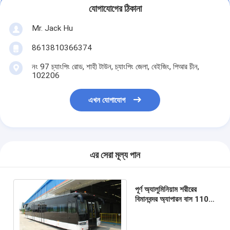
যোগাযোগের ঠিকানা
Mr. Jack Hu
8613810366374
নং 97 চ্যাংপিং রোড, শাহী টাউন, চ্যাংপিং জেলা, বেইজিং, পিআর চীন,
102206
এখন যোগাযোগ
এর সেরা মূল্য পান
পূর্ণ অ্যালুমিনিয়াম শরীরের
বিমানবন্দর অ্যাপারন বাস 110
যাত্রী ক্ষমতা এবং 14 আসন