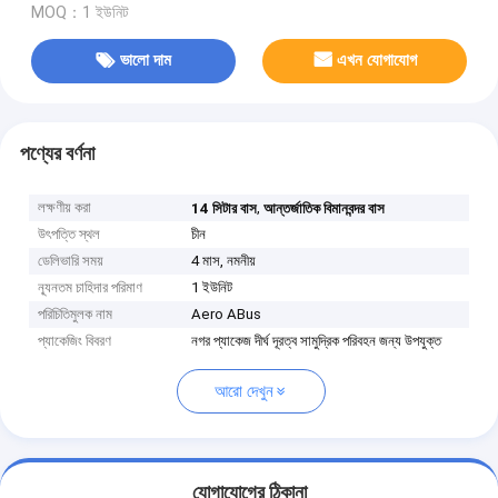
MOQ：1 ইউনিট
ভালো দাম
এখন যোগাযোগ
পণ্যের বর্ণনা
লক্ষণীয় করা
,
14 সিটার বাস
আন্তর্জাতিক বিমানবন্দর বাস
উৎপত্তি স্থল
চীন
ডেলিভারি সময়
4 মাস, নমনীয়
ন্যূনতম চাহিদার পরিমাণ
1 ইউনিট
পরিচিতিমুলক নাম
Aero ABus
প্যাকেজিং বিবরণ
নগর প্যাকেজ দীর্ঘ দূরত্ব সামুদ্রিক পরিবহন জন্য উপযুক্ত
আরো দেখুন
যোগাযোগের ঠিকানা