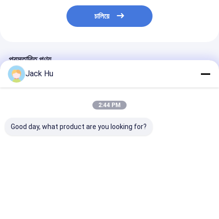
চালিয়ে
প্রস্তাবিত পণ্য
Jack Hu
2:44 PM
Good day, what product are you looking for?
শাটল 14 আসন 6 দরজা
এন্টি - আইএটিএ স্ট্যান্ডার্ড সঙ্গে
ভিআইপি বাস বিমানবন্দর
বিমানবন্দর কোচ ডিজেল ইঞ্জিন
স্লিপ নিম্ন তল Tarmac
বিলাসিতা কনফিগারেশন 
110 যাত্রী ধারণক্ষমতার জন্য
কোচ Apron বাস
বাস গ্রাহক
ভালো দাম
ভালো দাম
ভালো দাম