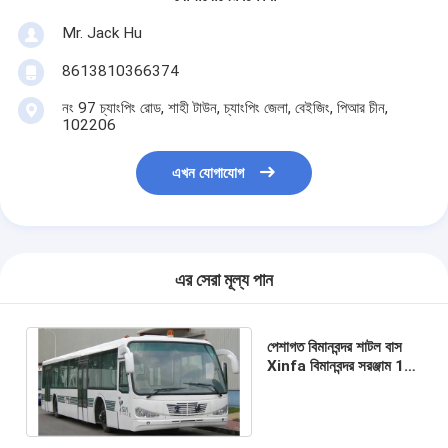
Mr. Jack Hu
8613810366374
নং 97 চ্যাংপিং রোড, শাহী টাউন, চ্যাংপিং জেলা, বেইজিং, পিআর চীন,
102206
এখন যোগাযোগ
এর সেরা মূল্য পান
পেশাগত বিমানবন্দর শাটল বাস
Xinfa বিমানবন্দর সরঞ্জাম 10
মি * 2.7 মি * 3 মি