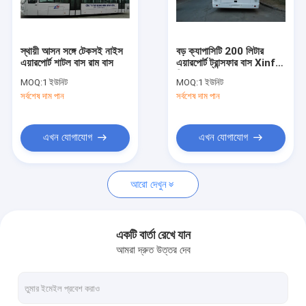
কারখানা ভ্রমণ
মান নিয়ন্ত্রণ
স্থায়ী আসন সঙ্গে টেকসই নাইস
বড় ক্যাপাসিটি 200 লিটার
এয়ারপোর্ট শাটল বাস রাম বাস
এয়ারপোর্ট ট্রান্সফার বাস Xinfa
যোগাযোগ করুন
বিমানবন্দর সরঞ্জাম
MOQ:
1 ইউনিট
MOQ:
1 ইউনিট
সর্বশেষ দাম পান
সর্বশেষ দাম পান
খবর
উদ্ধৃতির জন্য আবেদন
এখন যোগাযোগ
এখন যোগাযোগ
আরো দেখুন
বিমানবন্দর Apron বাস
কেটারিং ট্রাক
একটি বার্তা রেখে যান
আমরা দ্রুত উত্তর দেব
স্ব-চালিত যাত্রী সিঁড়ি
বিমানবন্দর অ্যাম্বুলিফ্ট