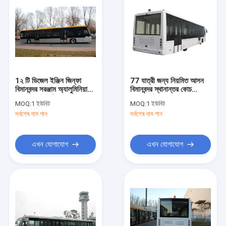
1২ টি ডিজেল ইঞ্জিন জিন্ফা
77 যাত্রী জন্য নিয়মিত আসন
বিমানবন্দর সরঞ্জাম অ্যালুমিনিয়াম
বিমানবন্দর স্থানান্তর কোচ
Apron সঙ্গে বিমানবন্দর কোচ
Xinfa বিমানবন্দর সরঞ্জাম
MOQ:
1 ইউনিট
MOQ:
1 ইউনিট
সর্বশেষ দাম পান
সর্বশেষ দাম পান
এখন যোগাযোগ
এখন যোগাযোগ
বাড়ি
পণ্য
আমাদের সম্পর্কে