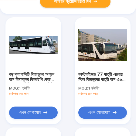
আপনার প্রয়োজনীয়তা দিন
বড় ক্যাপাসিটি বিমানবন্দর অপ্রন
কাস্টমাইজড 77 যাত্রী এলোয়
বাস বিমানবন্দর ভিআইপি কোচ
স্টিল বিমানবন্দর যাত্রী বাস এero
13650 মিমি × 2700 মিমি ×
বাস
MOQ:
1 ইউনিট
MOQ:
1 ইউনিট
3178 মিমি
সর্বশেষ দাম পান
সর্বশেষ দাম পান
এখন যোগাযোগ
এখন যোগাযোগ