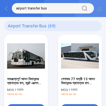
Airport Transfer Bus
(69)
সামঞ্জস্যপূর্ণ আসন বিমানবন্দর
পেশাদার 77 যাত্রী 13 আসন
স্থানান্তর বাস, ফ্রন্ট এক্সেল
বিমানবন্দর স্থানান্তর বাস
Mercedes BENZ
অ্যালুমিনিয়াম Apron সঙ্গে
MOQ:
1 ইউনিট
MOQ:
1 ইউনিট
733.W14 বাম হাত ড্রাইভ
সর্বশেষ দাম পান
সর্বশেষ দাম পান
বাস