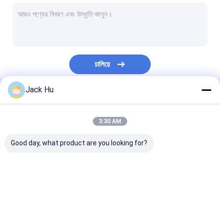
স্ব-চালিত পরিবাহক বেল্ট লোডার
টো ট্রাক্টর
জল পরিষেবা ট্রাক
চালিয়ে
ল্যাভেটরি সার্ভিস ট্রাক
Jack Hu
বিমানবন্দর যাত্রী বাস
আমাদের বিভাগসমূহ
অ্যারো বাস
3:30 AM
বিমানবন্দর স্থানান্তর বাস
Good day, what product are you looking for?
Xinfa বিমানবন্দর সরঞ্জাম
নিম্ন মেঝে বাস
বিমানবন্দর Apron বাস
কেটারিং ট্রাক
স্ব-চালিত যাত্রী সিঁড়ি
বিমানবন্দর শাটল বাস