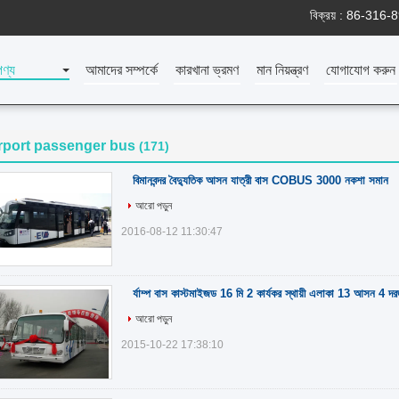
বিক্রয় :
86-316-
পণ্য
আমাদের সম্পর্কে
কারখানা ভ্রমণ
মান নিয়ন্ত্রণ
যোগাযোগ করুন
rport passenger bus
(171)
বিমানবন্দর বৈদ্যুতিক আসন যাত্রী বাস COBUS 3000 নকশা সমান
আরো পড়ুন
2016-08-12 11:30:47
র্যাম্প বাস কাস্টমাইজড 16 মি 2 কার্যকর স্থায়ী এলাকা 13 আসন 4 দর
আরো পড়ুন
2015-10-22 17:38:10