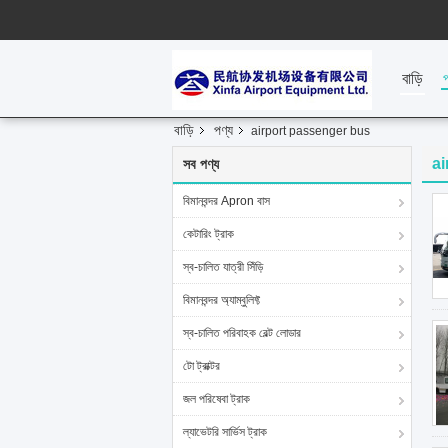
বাড়ি
বাড়ি
পণ্য
airport passenger bus
ai
সব পণ্য
বিমানবন্দর Apron বাস
কেটারিং ট্রাক
স্ব-চালিত যাত্রী সিঁড়ি
বিমানবন্দর অ্যাম্বুলিফ্ট
স্ব-চালিত পরিবাহক বেল্ট লোডার
টো ট্রাক্টর
জল পরিষেবা ট্রাক
ল্যাভেটরি সার্ভিস ট্রাক