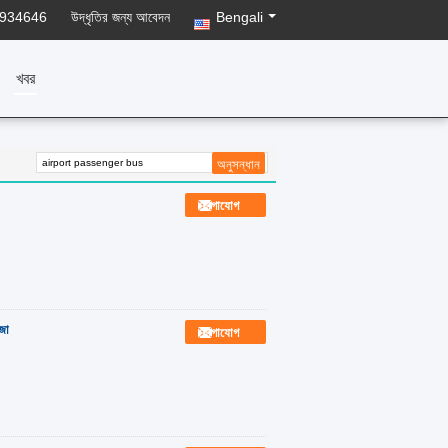
8934646
উদ্ধৃতির জন্য আবেদন
Bengali
খবর
যোগাযোগ
জা
যোগাযোগ