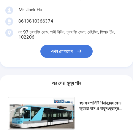
Mr. Jack Hu
8613810366374
নং 97 চ্যাংপিং রোড, শাহী টাউন, চ্যাংপিং জেলা, বেইজিং, পিআর চীন,
102206
এখন যোগাযোগ
এর সেরা মূল্য পান
বড় ক্যাপাসিটি বিমানবন্দর কোচ
অ্যারো বাস 4 বায়ুসংক্রান্ত
ডাবল খোলা দরজা সঙ্গে