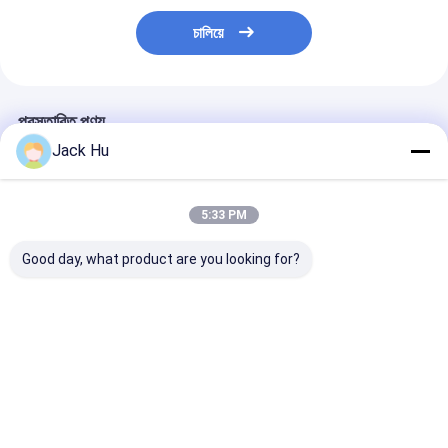
চালিয়ে
প্রস্তাবিত পণ্য
Jack Hu
5:33 PM
Good day, what product are you looking for?
আমাদের ডিজাইন আরো বিশেষ
14 মিটার দৈর্ঘ্য 3 মি প্রশস্ত
ছোট যাত্রী বিমানবন্দর 
এবং মূল্য প্রতিযোগিতামূলক যা
বিলাসিতা বিমানবন্দর শাটল 110
বাস ভিআইপি প্রসাধন
Cobus3000 বিমানবন্দর বাস
যাত্রী স্থায়ী এলাকা
যাত্রী দাঁড়িয়ে আছে
সমতুল্য
ভালো দাম
ভালো দাম
ভালো দাম