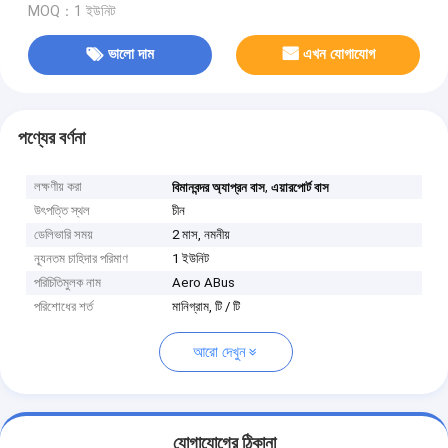
MOQ：1 ইউনিট
ভালো দাম
এখন যোগাযোগ
পণ্যের বর্ণনা
লক্ষণীয় করা
,
বিমানবন্দর অ্যাপ্রন বাস
এয়ারপোর্ট বাস
উৎপত্তি স্থল
চীন
ডেলিভারি সময়
2 মাস, নমনীয়
ন্যূনতম চাহিদার পরিমাণ
1 ইউনিট
পরিচিতিমুলক নাম
Aero ABus
পরিশোধের শর্ত
মানিগ্রাম, টি / টি
আরো দেখুন
যোগাযোগের ঠিকানা