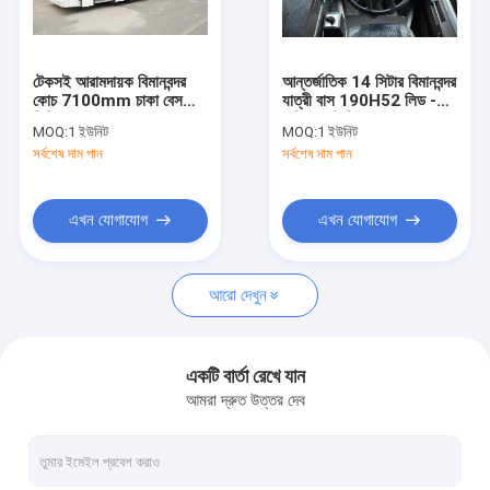
কারখানা ভ্রমণ
মান নিয়ন্ত্রণ
টেকসই আরামদায়ক বিমানবন্দর
আন্তর্জাতিক 14 সিটার বিমানবন্দর
কোচ 7100mm চাকা বেস
যাত্রী বাস 190H52 লিড -
যোগাযোগ করুন
ডিসি 24V 240W সঙ্গে
এসিড ব্যাটারি
MOQ:
1 ইউনিট
MOQ:
1 ইউনিট
সর্বশেষ দাম পান
সর্বশেষ দাম পান
খবর
উদ্ধৃতির জন্য আবেদন
এখন যোগাযোগ
এখন যোগাযোগ
আরো দেখুন
বিমানবন্দর Apron বাস
কেটারিং ট্রাক
একটি বার্তা রেখে যান
আমরা দ্রুত উত্তর দেব
স্ব-চালিত যাত্রী সিঁড়ি
বিমানবন্দর অ্যাম্বুলিফ্ট