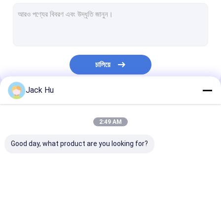
স্ব-চালিত পরিবাহক বেল্ট লোডার
টো ট্রাক্টর
জল পরিষেবা ট্রাক
চালিয়ে
ল্যাভেটরি সার্ভিস ট্রাক
Jack Hu
বিমানবন্দর যাত্রী বাস
আমাদের বিভাগসমূহ
অ্যারো বাস
2:49 AM
বিমানবন্দর স্থানান্তর বাস
Good day, what product are you looking for?
Xinfa বিমানবন্দর সরঞ্জাম
নিম্ন মেঝে বাস
বিমানবন্দর Apron বাস
কেটারিং ট্রাক
স্ব-চালিত যাত্রী সিঁড়ি
বিমানবন্দর শাটল বাস