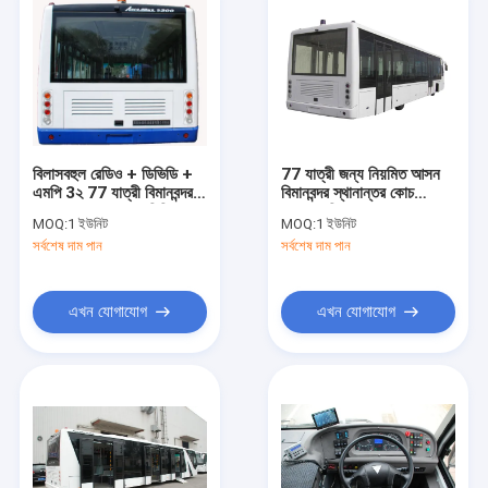
বিলাসবহুল রেডিও + ডিভিডি +
77 যাত্রী জন্য নিয়মিত আসন
এমপি 3২ 77 যাত্রী বিমানবন্দর
বিমানবন্দর স্থানান্তর কোচ
অ্যাপোণ বাস 7100 মিমি চাকা
Xinfa বিমানবন্দর সরঞ্জাম
MOQ:
1 ইউনিট
MOQ:
1 ইউনিট
বেস
সর্বশেষ দাম পান
সর্বশেষ দাম পান
এখন যোগাযোগ
এখন যোগাযোগ
বাড়ি
পণ্য
আমাদের সম্পর্কে