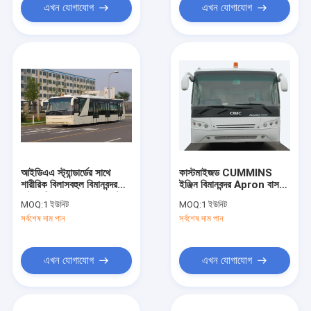
এখন যোগাযোগ
এখন যোগাযোগ
আইডিএএ স্ট্যান্ডার্ডের সাথে
কাস্টমাইজড CUMMINS
শারীরিক বিলাসবহুল বিমানবন্দর
ইঞ্জিন বিমানবন্দর Apron বাস
শাটলগুলি অ্যারো বাস কম্প্যাক্ট
রাম বাস 10600mm ×
MOQ:
1 ইউনিট
MOQ:
1 ইউনিট
করা
2700mm × 3170mm
সর্বশেষ দাম পান
সর্বশেষ দাম পান
এখন যোগাযোগ
এখন যোগাযোগ