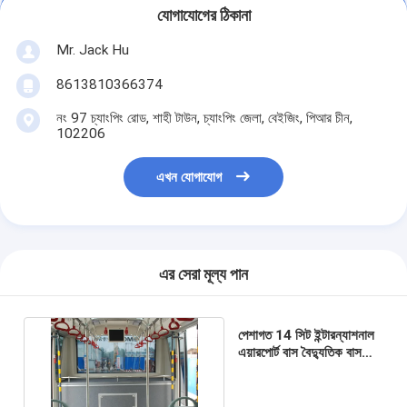
যোগাযোগের ঠিকানা
Mr. Jack Hu
8613810366374
নং 97 চ্যাংপিং রোড, শাহী টাউন, চ্যাংপিং জেলা, বেইজিং, পিআর চীন,
102206
এখন যোগাযোগ
এর সেরা মূল্য পান
পেশাগত 14 সিট ইন্টারন্যাশনাল
এয়ারপোর্ট বাস বৈদ্যুতিক বাস
আইএটিএ স্ট্যান্ডার্ড সঙ্গে