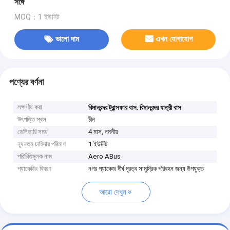
সঙ্গে
MOQ：1 ইউনিট
ভালো দাম
এখন যোগাযোগ
পণ্যের বর্ণনা
লক্ষণীয় করা
,
বিমানবন্দর ট্রান্সফার বাস
বিমানবন্দর যাত্রী বাস
উৎপত্তি স্থল
চীন
ডেলিভারি সময়
4 মাস, নমনীয়
ন্যূনতম চাহিদার পরিমাণ
1 ইউনিট
পরিচিতিমুলক নাম
Aero ABus
প্যাকেজিং বিবরণ
নগর প্যাকেজ দীর্ঘ দূরত্ব সামুদ্রিক পরিবহন জন্য উপযুক্ত
আরো দেখুন