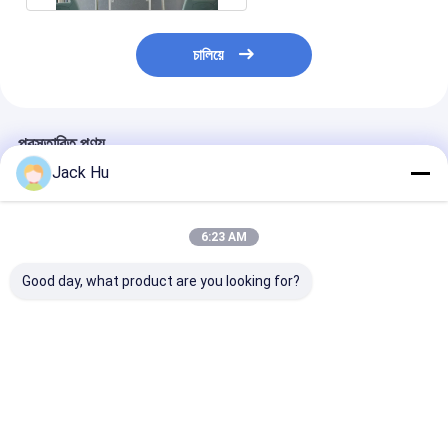
চালিয়ে
প্রস্তাবিত পণ্য
Jack Hu
6:23 AM
Good day, what product are you looking for?
বড় ক্যাপাসিটি বিমানবন্দর অপ্রন
টেকসই S30 এয়ার কন্ডিশনার
118kW 200L Xi
বাস বিমানবন্দর ভিআইপি কোচ
সঙ্গে 12250 কেজি Xinfa
বিমানবন্দর সরঞ্জাম অ্যাল
13650 মিমি × 2700 মিমি ×
বিমানবন্দর সরঞ্জাম
Apron সঙ্গে Apro
3178 মিমি
ভালো দাম
ভালো দাম
ভালো দাম