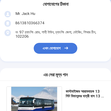
যোগাযোগের ঠিকানা
Mr. Jack Hu
8613810366374
নং 97 চ্যাংপিং রোড, শাহী টাউন, চ্যাংপিং জেলা, বেইজিং, পিআর চীন,
102206
এখন যোগাযোগ
এর সেরা মূল্য পান
কাস্টমাইজড আরামদায়ক 13
সিট বিমানবন্দর যাত্রী বাস 13 মি
× × 7 মি × × 3 মি