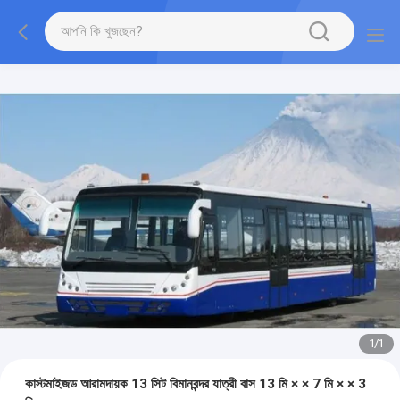
1
/
1
কাস্টমাইজড আরামদায়ক 13 সিট বিমানবন্দর যাত্রী বাস 13 মি × × 7 মি × × 3