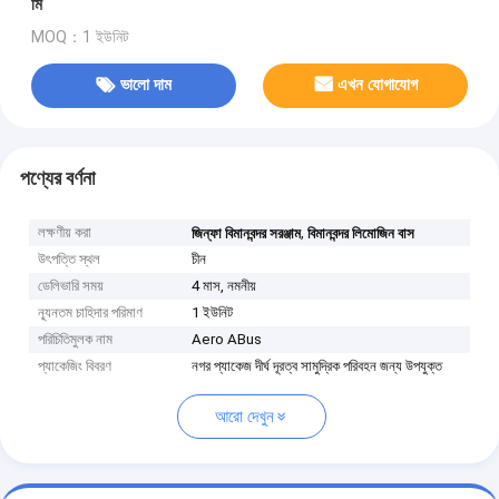
মি
MOQ：1 ইউনিট
ভালো দাম
এখন যোগাযোগ
পণ্যের বর্ণনা
লক্ষণীয় করা
,
জিন্ফা বিমানবন্দর সরঞ্জাম
বিমানবন্দর লিমোজিন বাস
উৎপত্তি স্থল
চীন
ডেলিভারি সময়
4 মাস, নমনীয়
ন্যূনতম চাহিদার পরিমাণ
1 ইউনিট
পরিচিতিমুলক নাম
Aero ABus
প্যাকেজিং বিবরণ
নগর প্যাকেজ দীর্ঘ দূরত্ব সামুদ্রিক পরিবহন জন্য উপযুক্ত
আরো দেখুন