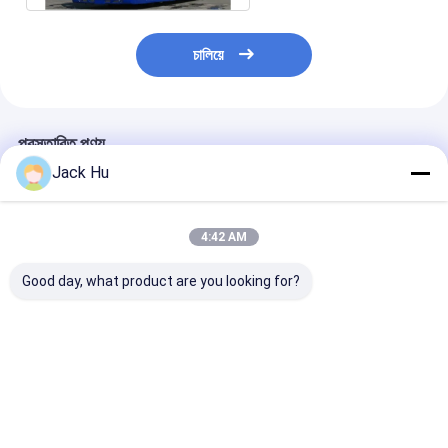
চালিয়ে
প্রস্তাবিত পণ্য
Jack Hu
4:42 AM
Good day, what product are you looking for?
শাটল 14 আসন 6 দরজা
এন্টি - আইএটিএ স্ট্যান্ডার্ড সঙ্গে
ভিআইপি বাস বিমানবন্দর
বিমানবন্দর কোচ ডিজেল ইঞ্জিন
স্লিপ নিম্ন তল Tarmac
বিলাসিতা কনফিগারেশন 
110 যাত্রী ধারণক্ষমতার জন্য
কোচ Apron বাস
বাস গ্রাহক
ভালো দাম
ভালো দাম
ভালো দাম