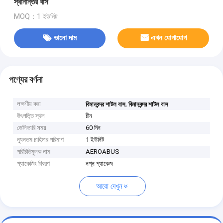
স্থানান্তর বাস
MOQ：1 ইউনিট
ভালো দাম
এখন যোগাযোগ
পণ্যের বর্ণনা
লক্ষণীয় করা
,
বিমানবন্দর শাটল বাস
বিমানবন্দর শাটল বাস
উৎপত্তি স্থল
চীন
ডেলিভারি সময়
60 দিন
ন্যূনতম চাহিদার পরিমাণ
1 ইউনিট
পরিচিতিমুলক নাম
AEROABUS
প্যাকেজিং বিবরণ
নগ্ন প্যাকেজ
আরো দেখুন