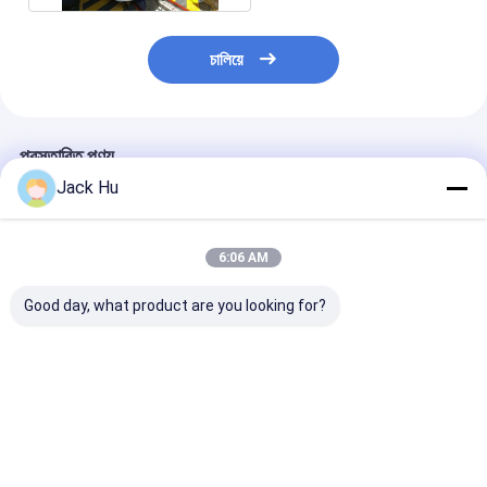
চালিয়ে
প্রস্তাবিত পণ্য
Jack Hu
6:06 AM
Good day, what product are you looking for?
বড় ক্যাপাসিটি এবং কাস্টমাইজড
আরামদায়কভাবে বড় ক্যাপাসিটি
স্থায়ী আসন সঙ্গে টে
সজ্জা সঙ্গে বিমানবন্দর স্থানান্তর
বিমানবন্দর শাটল বাস 5300
এয়ারপোর্ট শাটল বাস র
বাস A5300
যাত্রী পর্যন্ত
ভালো দাম
ভালো দাম
ভালো দাম