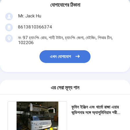
যোগাযোগের ঠিকানা
Mr. Jack Hu
8613810366374
নং 97 চ্যাংপিং রোড, শাহী টাউন, চ্যাংপিং জেলা, বেইজিং, পিআর চীন,
102206
এখন যোগাযোগ
এর সেরা মূল্য পান
কুমিন ইঞ্জিন এবং থার্মো রাজা এয়ার
কন্ডিশনার সঙ্গে অ্যালুমিনিয়াম শরীরের
বিমানবন্দর স্থানান্তর বাস