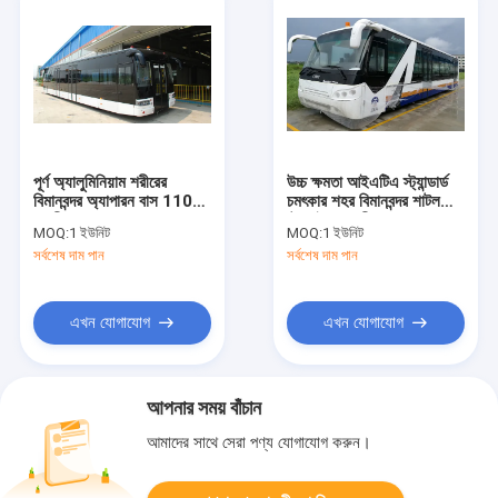
পূর্ণ অ্যালুমিনিয়াম শরীরের
উচ্চ ক্ষমতা আইএটিএ স্ট্যান্ডার্ড
বিমানবন্দর অ্যাপারন বাস 110
চমৎকার শহর বিমানবন্দর শাটল
যাত্রী ক্ষমতা এবং 14 আসন
টেকসই সেবা জীবন
MOQ:
1 ইউনিট
MOQ:
1 ইউনিট
সর্বশেষ দাম পান
সর্বশেষ দাম পান
এখন যোগাযোগ
এখন যোগাযোগ
আপনার সময় বাঁচান
আমাদের সাথে সেরা পণ্য যোগাযোগ করুন।