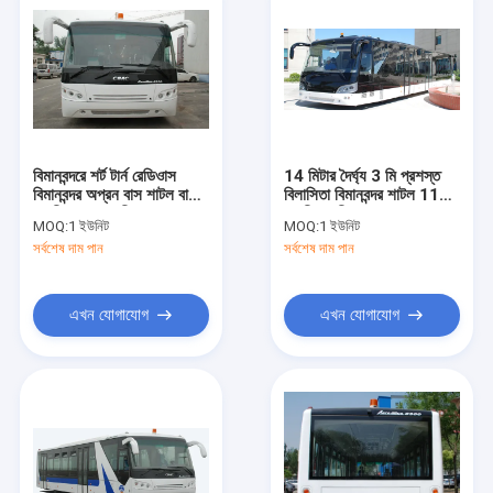
বিমানবন্দরে শর্ট টার্ন রেডিওাস
14 মিটার দৈর্ঘ্য 3 মি প্রশস্ত
বিমানবন্দর অপ্রন বাস শাটল বাসের
বিলাসিতা বিমানবন্দর শাটল 110
যাত্রী 102 যাত্রী
যাত্রী স্থায়ী এলাকা
MOQ:
1 ইউনিট
MOQ:
1 ইউনিট
সর্বশেষ দাম পান
সর্বশেষ দাম পান
এখন যোগাযোগ
এখন যোগাযোগ
বাড়ি
পণ্য
আমাদের সম্পর্কে