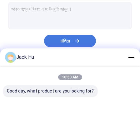
স্ব-চালিত পরিবাহক বেল্ট লোডার
টো ট্রাক্টর
জল পরিষেবা ট্রাক
চালিয়ে
ল্যাভেটরি সার্ভিস ট্রাক
Jack Hu
বিমানবন্দর যাত্রী বাস
আমাদের বিভাগসমূহ
অ্যারো বাস
10:50 AM
বিমানবন্দর স্থানান্তর বাস
Good day, what product are you looking for?
Xinfa বিমানবন্দর সরঞ্জাম
নিম্ন মেঝে বাস
বিমানবন্দর Apron বাস
কেটারিং ট্রাক
স্ব-চালিত যাত্রী সিঁড়ি
বিমানবন্দর শাটল বাস