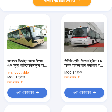
আপনার প্রয়োজনীয়তা দিন
আমাদের ডিজাইন আরো বিশেষ
পিপিজি পেন্টিং ডিজেল ইঞ্জিন 14
এবং মূল্য প্রতিযোগিতামূলক যা
আসন অ্যারো বাস অ্যাপ্রন যাত্রী
Cobus3000 বিমানবন্দর বাস
বাস
মূল্য:
negotiable
MOQ:
1 ইউনিট
সমতুল্য
MOQ:
1 ইউনিট
সর্বশেষ দাম পান
সর্বশেষ দাম পান
এখন যোগাযোগ
এখন যোগাযোগ