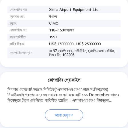
কোমপানির নাম
Xinfa Airport Equipment Ltd.
ব্যবসার ধরণ:
উত্পাদক
ব্র্যান্ড:
CIMC
এমপ্লয়িজ নং:
118~150সম্প্রদায়
বছর প্রতিষ্ঠিত:
1997
বার্ষিক বিক্রয়:
US$ 15000000 - US$ 25000000
নং 97 চ্যাংপিং রোড, শাহী টাউন, চ্যাংপিং জেলা, বেইজিং,
কোম্পানির অবস্থান
পিআর চীন, 102206
কোম্পানির প্রোফাইল
সিনফার এয়ারপোর্ট সরঞ্জাম লিমিটেড("এক্সআইএনএফএ" নামে সংক্ষিপ্তসার)
সিআইএমসি গ্রুপের অন্যতম সহায়ক সংস্থা এবং এটি ১৯৯ December সালের
ডিসেম্বরে চীনের বেইজিংয়ে প্রতিষ্ঠিত হয়েছিল। এক্সআইএনএফএ বিমানবন্দর...
আরো দেখুন