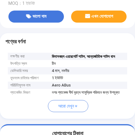
MOQ：1 ইউনিট
ভালো দাম
এখন যোগাযোগ
পণ্যের বর্ণনা
লক্ষণীয় করা
,
বিলাসবহুল এয়ারপোর্ট শাটল
আন্তর্জাতিক শাটল বাস
উৎপত্তি স্থল
চীন
ডেলিভারি সময়
4 মাস, নমনীয়
ন্যূনতম চাহিদার পরিমাণ
1 ইউনিট
পরিচিতিমুলক নাম
Aero ABus
প্যাকেজিং বিবরণ
নগর প্যাকেজ দীর্ঘ দূরত্ব সামুদ্রিক পরিবহন জন্য উপযুক্ত
আরো দেখুন
যোগাযোগের ঠিকানা