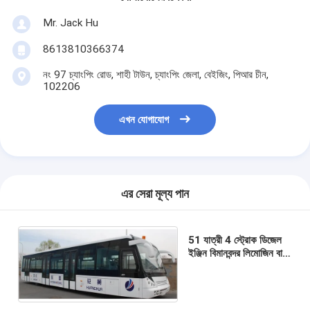
Mr. Jack Hu
8613810366374
নং 97 চ্যাংপিং রোড, শাহী টাউন, চ্যাংপিং জেলা, বেইজিং, পিআর চীন,
102206
এখন যোগাযোগ
এর সেরা মূল্য পান
51 যাত্রী 4 স্ট্রোক ডিজেল
ইঞ্জিন বিমানবন্দর লিমোজিন বাস
কেজি-বি 4270