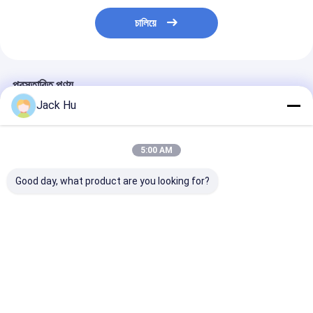
চালিয়ে
প্রস্তাবিত পণ্য
Jack Hu
5:00 AM
Good day, what product are you looking for?
টেকসই অ্যালুমিনিয়াম Apron
বিমানবন্দর লিমোজিন বাস 13
আরামদায়ক 14 সিটার
সিটি বিমানবন্দর শাটল বিমানবন্দর
সিটার বাস থার্মোমকিং S30
আন্তর্জাতিক বিমানবন্দর
কোচ 13m × 3 মি × 3 মি
এয়ার কন্ডিশনার সঙ্গে
BRIDGESTONE টা
সঙ্গে
ভালো দাম
ভালো দাম
ভালো দাম