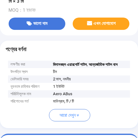
মি × 3 মি
MOQ：1 ইউনিট
ভালো দাম
এখন যোগাযোগ
পণ্যের বর্ণনা
লক্ষণীয় করা
,
বিলাসবহুল এয়ারপোর্ট শাটল
আন্তর্জাতিক শাটল বাস
উৎপত্তি স্থল
চীন
ডেলিভারি সময়
2 মাস, নমনীয়
ন্যূনতম চাহিদার পরিমাণ
1 ইউনিট
পরিচিতিমুলক নাম
Aero ABus
পরিশোধের শর্ত
মানিগ্রাম, টি / টি
আরো দেখুন