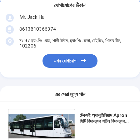
যোগাযোগের ঠিকানা
Mr. Jack Hu
8613810366374
নং 97 চ্যাংপিং রোড, শাহী টাউন, চ্যাংপিং জেলা, বেইজিং, পিআর চীন,
102206
এখন যোগাযোগ
এর সেরা মূল্য পান
টেকসই অ্যালুমিনিয়াম Apron
সিটি বিমানবন্দর শাটল বিমানবন্দর
কোচ 13m × 3 মি × 3 মি