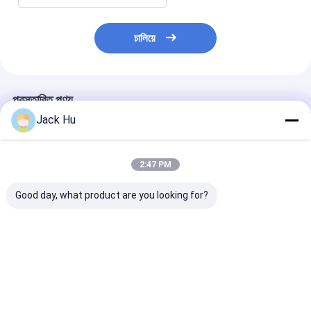
চালিয়ে
প্রস্তাবিত পণ্য
Jack Hu
2:47 PM
Good day, what product are you looking for?
51 যাত্রী 4 স্ট্রোক ডিজেল
বিমানবন্দর লিমোজিন বাস 13
আরামদায়ক 14 সিটার
ইঞ্জিন বিমানবন্দর লিমোজিন বাস
সিটার বাস থার্মোমকিং S30
আন্তর্জাতিক বিমানবন্দর
কেজি-বি 4270
এয়ার কন্ডিশনার সঙ্গে
BRIDGESTONE টা
সঙ্গে
ভালো দাম
ভালো দাম
ভালো দাম