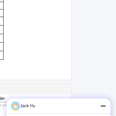
াঠান
Jack Hu