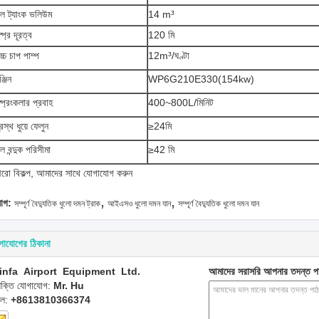
ল ট্যাংক ভলিউম
14 m³
্প্রে দূরত্ব
120 মি
চ্চ চাপ পাম্প
12m³/ঘণ্টা
্জিন
WP6G210E330(154kw)
্প্রিংকলার প্রবাহ
400~800L/মিনিট
্রস্থ ধুয়ে ফেলুন
≥24মি
ল বন্দুক পরিসীমা
≥42 মি
রো বিকল্প, আমাদের সাথে যোগাযোগ করুন
,
,
যাগ:
সম্পূর্ণ বৈদ্যুতিক ধুলো দমন ট্রাক
আইএসও ধুলো দমন যান
সম্পূর্ণ বৈদ্যুতিক ধুলো দমন যান
গাযোগের ঠিকানা
infa Airport Equipment Ltd.
আমাদের সরাসরি আপনার তদন্ত প
্যক্তি যোগাযোগ:
Mr. Hu
েল:
+8613810366374