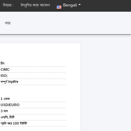
বিক্রয় :
উদ্ধৃতির জন্য আবেদন
Bengali
খবর
চীন
CIMC
ISO;
সম্পূর্ণ বৈদ্যুতিক
1 একক
USD/EURO
3 মাস
এল/সি, টি/টি
প্রতি বছর 100 ইউনিট