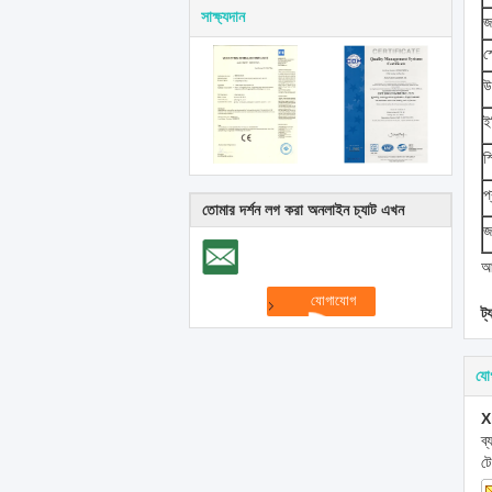
সাক্ষ্যদান
জ
স
উ
ইঞ
স
প
তোমার দর্শন লগ করা অনলাইন চ্যাট এখন
জ
আ
ট্
যো
X
ব
ট