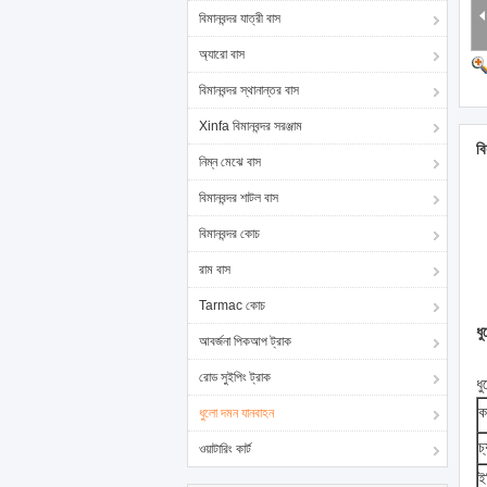
বিমানবন্দর যাত্রী বাস
অ্যারো বাস
বিমানবন্দর স্থানান্তর বাস
Xinfa বিমানবন্দর সরঞ্জাম
বি
নিম্ন মেঝে বাস
বিমানবন্দর শাটল বাস
বিমানবন্দর কোচ
রাম বাস
Tarmac কোচ
ধু
আবর্জনা পিকআপ ট্রাক
রোড সুইপিং ট্রাক
ধু
ক
ধুলো দমন যানবাহন
চ
ওয়াটারিং কার্ট
ইঞ