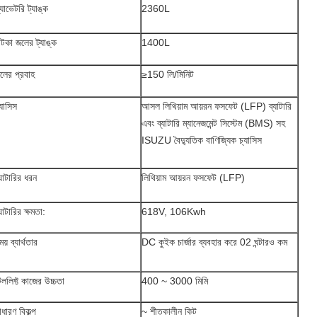
্যাভেটরি ট্যাঙ্ক
2360L
াটকা জলের ট্যাঙ্ক
1400L
লের প্রবাহ
≥150 লি/মিনিট
্যাসিস
আসল লিথিয়াম আয়রন ফসফেট (LFP) ব্যাটারি
এবং ব্যাটারি ম্যানেজমেন্ট সিস্টেম (BMS) সহ
ISUZU বৈদ্যুতিক বাণিজ্যিক চ্যাসিস
্যাটারির ধরন
লিথিয়াম আয়রন ফসফেট (LFP)
্যাটারির ক্ষমতা:
618V, 106Kwh
ময় ব্যার্থতার
DC কুইক চার্জার ব্যবহার করে 02 ঘন্টারও কম
েললিফ্ট কাজের উচ্চতা
400 ~ 3000 মিমি
াধারণ বিকল্প
~ শীতকালীন কিট