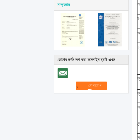
ল
সাক্ষ্যদান
ট
জ
চ
তোমার দর্শন লগ করা অনলাইন চ্যাট এখন
ব
ব
স
ট
স