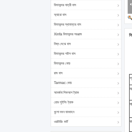
বিমানবন্দর যাত্রী বাস
অ্যারো বাস
বিমানবন্দর স্থানান্তর বাস
Xinfa বিমানবন্দর সরঞ্জাম
বি
নিম্ন মেঝে বাস
বিমানবন্দর শাটল বাস
বিমানবন্দর কোচ
রাম বাস
প
Tarmac কোচ
ম
আবর্জনা পিকআপ ট্রাক
রোড সুইপিং ট্রাক
ম
ধুলো দমন যানবাহন
ক
ওয়াটারিং কার্ট