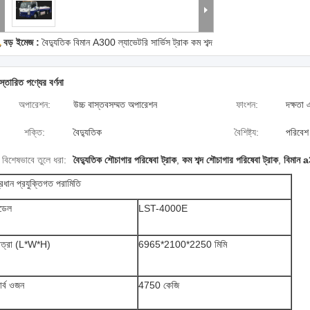
বড় ইমেজ :
বৈদ্যুতিক বিমান A300 ল্যাভেটরি সার্ভিস ট্রাক কম শব্দ
স্তারিত পণ্যের বর্ণনা
অপারেশন:
উচ্চ বাস্তবসম্মত অপারেশন
ফাংশন:
দক্ষতা 
শক্তি:
বৈদ্যুতিক
বৈশিষ্ট্য:
পরিবেশ 
বিশেষভাবে তুলে ধরা:
বৈদ্যুতিক শৌচাগার পরিষেবা ট্রাক
,
কম শব্দ শৌচাগার পরিষেবা ট্রাক
,
বিমান a
্রধান প্রযুক্তিগত পরামিতি
ডেল
LST-4000E
াত্রা (L*W*H)
6965*2100*2250 মিমি
ার্ব ওজন
4750 কেজি