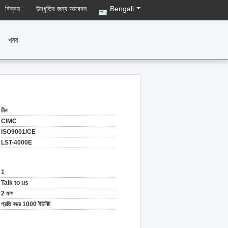
বিক্রয় :
উদ্ধৃতির জন্য আবেদন
Bengali
খবর
চীন
CIMC
ISO9001/CE
LST-4000E
1
Talk to us
2 মাস
প্রতি বছর 1000 ইউনিট