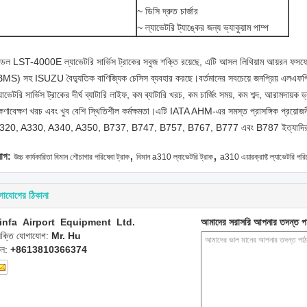
~ ডিসি দ্রুত চার্জার
~ ল্যাভেটরি ট্যাঙ্কের জন্য ভ্যাকুয়াম পাম্প
ডেল LST-4000E ল্যাভেটরি সার্ভিস ট্রাকের সবুজ শক্তি রয়েছে, এটি আসল লিথিয়াম আয়রন ফসফেট (L
BMS) সহ ISUZU বৈদ্যুতিক বাণিজ্যিক চেসিস ব্যবহার করছে।বর্তমানের সবচেয়ে জনপ্রিয় এলএফপি ব্
যাভেটরি সার্ভিস ট্রাকের দীর্ঘ ব্যাটারি লাইফ, কম ব্যাটারি খরচ, কম চার্জিং সময়, কম শব্দ, আরামদায়
ক্ষণাবেক্ষণ খরচ এবং খুব বেশি স্থিতিশীল কর্মক্ষমতা।এটি IATA AHM-এর সমস্ত প্রাসঙ্গিক প্রয
320, A330, A340, A350, B737, B747, B757, B767, B777 এবং B787 ইত্যাদির ক্ষ
,
,
যাগ:
উচ্চ কার্যকারিতা বিমান শৌচাগার পরিষেবা ট্রাক
বিমান a310 ল্যাভেটরি ট্রাক
a310 এয়ারক্রাফ্ট ল্যাভেটরি পরি
গাযোগের ঠিকানা
infa Airport Equipment Ltd.
আমাদের সরাসরি আপনার তদন্ত প
্যক্তি যোগাযোগ:
Mr. Hu
েল:
+8613810366374