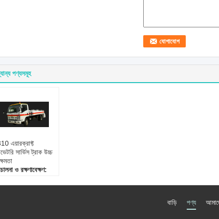
যান্য পণ্যসমূহ
0 এয়ারক্রাফ্ট
াভেটরি সার্ভিস ট্রাক উচ্চ
মক্ষমতা
চালনা ও রক্ষণাবেক্ষণ:
িচালনা করা সহজ এবং
ায় রাখা সহজ
াদান:
বিশ্ব বিখ্যাত ব্র্যান্ড
বাড়ি
পণ্য
আমাদে
ফরম্যান্স:
পারফেক্ট
ংশন:
দক্ষতা এবং