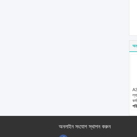
অন্
A31
ল্য
কর্
পরি
পর
বজ
উপ
অনলাইন সংযোগ স্থাপন করুন
পার
ফা