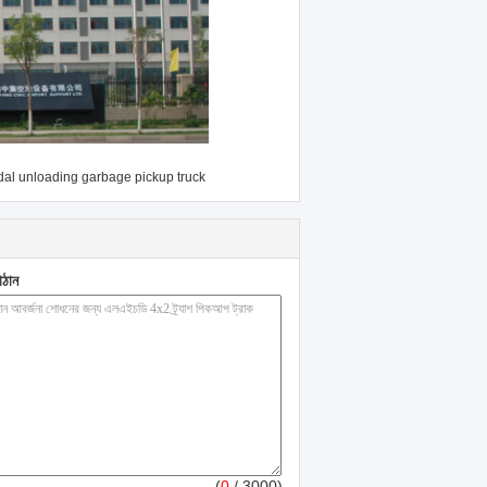
al unloading garbage pickup truck
াঠান
(
0
/ 3000)