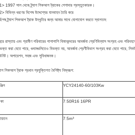
1> 1997 সাল থেকে ট্র্যাশ পিকআপ ট্রাকের পেশাদার প্রস্তুতকারক।
> বিভিন্ন ধরণের বিশেষ উদ্দেশ্যের যানবাহন তৈরি করে
্বশেষ ট্র্যাশ পিকআপ ট্রাক উদ্ধৃতির জন্য আমার সাথে যোগাযোগ করতে স্বাগতম:
ুরে রাস্তায় এবং গ্রামীণ পরিবারের পাশাপাশি বিমানবন্দরের আবর্জনা শ্রেণিবিন্যাস সংগ্রহ এবং পরিবহনে
িভক্ত করা যেতে পারে, গুদামগুলিতেও বিভক্ত নয়, আবর্জনা শ্রেণীবিভাগ সংগ্রহ করা যেতে পারে, লি
উনিট। অপারেশন, সহজ এবং সুবিধাজনক।
র্যাশ পিকআপ ট্রাক প্রধান প্রযুক্তিগত বৈশিষ্ট্য নিম্নরূপ:
্জিন
YCY24140-60/103Kw
াকা
7.50R16 16PR
য়তন
7.5m³