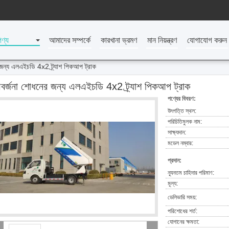
পণ্য
আমাদের সম্পর্কে
কারখানা ভ্রমণ
মান নিয়ন্ত্রণ
যোগাযোগ করুন
জন্য এলএইচডি 4x2 ট্র্যাশ পিকআপ ট্রাক
বর্জনা শোধনের জন্য এলএইচডি 4x2 ট্র্যাশ পিকআপ ট্রাক
পণ্যের বিবরণ:
উৎপত্তি স্থল:
পরিচিতিমুলক নাম:
সাক্ষ্যদান:
মডেল নম্বার:
প্রদান:
ন্যূনতম চাহিদার পরিমাণ:
মূল্য:
ডেলিভারি সময়:
পরিশোধের শর্ত:
যোগানের ক্ষমতা: