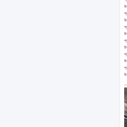
উত
প্
উঃ
প
উ
প্
উ
প
উ
প
উ