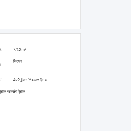
ন:
7/12m³
ডিজেল
ী:
্ড:
4x2 ট্র্যাশ পিকআপ ট্রাক
াক আবর্জনা ট্রাক