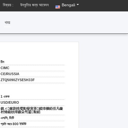
বিক্রয় :
উদ্ধৃতির জন্য আবেদন
Bengali
খবর
চীন
CIMC
CE/RUSSIA
ZTQ5090ZYSE5H33F
1 একক
USD/EURO
鎮ㄨ鎵剧殑璧勬簮宸茶鍒犻櫎銆佸凡鏇
村悕鎴栨殏鏃朵笉鍙敤銆
এল/সি, টি/টি
প্রতি বছর 800 ইউনিট