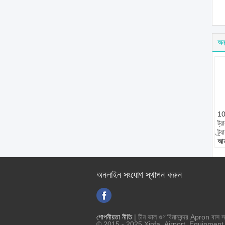
অন্
10
ট্র
ট্র
আন
ধাক
আয
প্র
অনলাইন সংযোগ স্থাপন করুন
স্ট
জ্ব
গোপনীয়তা নীতি
| চীন ভাল গুণ বিমানবন্দর Apron বাস স
© 2015 - 2025 Xinfa Airport Equipment L