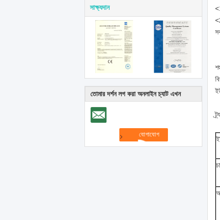
সাক্ষ্যদান
<
<2
সর
শহ
ব
ই
তোমার দর্শন লগ করা অনলাইন চ্যাট এখন
ট্
ইঞ
চ
আ