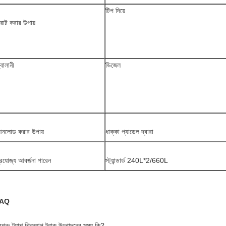
টিপ দিয়ে
রাট করার উপায়
্বালানী
ডিজেল
নলোড করার উপায়
ধাক্কা প্যাডেল দ্বারা
্রযোজ্য আবর্জনা পারেন
স্ট্যান্ডার্ড 240L*2/660L
AQ
রশ্নঃ ট্র্যাশ পিকআপ ট্রাক উৎপাদনের সময় কি?