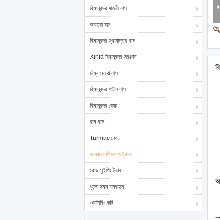
বিমানবন্দর যাত্রী বাস
অ্যারো বাস
বিমানবন্দর স্থানান্তর বাস
Xinfa বিমানবন্দর সরঞ্জাম
বি
নিম্ন মেঝে বাস
বিমানবন্দর শাটল বাস
বিমানবন্দর কোচ
রাম বাস
Tarmac কোচ
আবর্জনা পিকআপ ট্রাক
রোড সুইপিং ট্রাক
আ
ধুলো দমন যানবাহন
ওয়াটারিং কার্ট
--