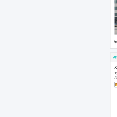
ট্
যো
X
ব
ট