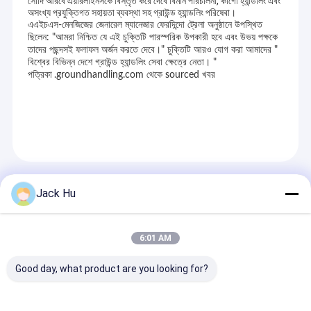
সৌদি আরবে এয়ারলাইনসকে বিস্তৃত করে দেবে বিমান পরিচালনা, কার্গো হ্যান্ডলিং এবং
অসংখ্য প্রযুক্তিগত সহায়তা ব্যবস্থা সহ গ্রাউন্ড হ্যান্ডলিং পরিষেবা।
এএইচএস-মেনজিজের জেনারেল ম্যানেজার ফেরদিন্দো ট্রেলা অনুষ্ঠানে উপস্থিত
ছিলেন: "আমরা নিশ্চিত যে এই চুক্তিটি পারস্পরিক উপকারী হবে এবং উভয় পক্ষকে
তাদের পছন্দসই ফলাফল অর্জন করতে দেবে।" চুক্তিটি আরও যোগ করা আমাদের "
বিশ্বের বিভিন্ন দেশে গ্রাউন্ড হ্যান্ডলিং সেবা ক্ষেত্রে নেতা। "
পত্রিকা
.groundhandling.com থেকে sourced খবর
হ্যান্ডলিং টক
চুক্তি & একটি
PPOINTMENTS
Recommended Products
Jack Hu
6:01 AM
Good day, what product are you looking for?