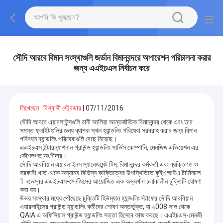
সৌদি আরবে বিমান সংস্থাগুলি জর্ডান বিমানবন্দরে অপারেশন পরিচালনা করার
জন্য এএইচএস নির্বাচন করে
লিখেছেন
:
বিশ্বাসী স্ট্রেডার
| 07/11/2016
সৌদি আরবে এয়ারলাইন্সগুলি রানী আলিয়া আন্তর্জাতিক বিমানবন্দর থেকে এবং তার
সমস্ত ফ্লাইটগুলির জন্য ব্যাপক স্থল হ্যান্ডলিং পরিষেবা সরবরাহ করার জন্য বিমান
পরিবহন হ্যান্ডলিং পরিষেবাগুলি বেছে নিয়েছে।
এএইচএস ইন্টারন্যাশনাল গ্রাউন্ড হ্যান্ডলিং সার্ভিস কোম্পানি, মেনজিজ এভিয়েশন এর
কৌশলগত অংশীদার।
সৌদি আরবিয়ান এয়ারলাইনস ম্যানেজমেন্ট টিম, বিমানবন্দর কর্মকর্তা এবং ব্যক্তিগত ও
সরকারী খাত থেকে অন্যান্য বিভিন্ন ব্যক্তিত্বের উপস্থিতিতে কুইএআইএ টার্মিনালে
1 নভেম্বর এএইচএস-মেনজিসের আয়োজিত এক অভ্যর্থনা চলাকালীন চুক্তিটি ঘোষণা
করা হয়।
উভয় সংস্থার মধ্যে পৌঁছেছে চুক্তিটি হিউম্যান হ্যান্ডলিং স্টাফের সৌদি আরবিয়ান
এয়ারলাইন্সের গ্রাউন্ড হ্যান্ডলিং কর্মীদের শোষণ অন্তর্ভুক্ত, যা ২008 সাল থেকে
QAIA এ অফিসিয়াল গ্রাউন্ড হ্যান্ডলিং সত্তা হিসেবে কাজ করছে। এএইচএস-মেনজী