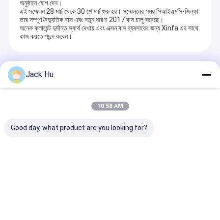
অনুষ্ঠানে যোগ দেন।
এই সম্মেলন 28 মার্চ থেকে 30 শে মার্চ শুরু হয়। সম্মেলনের সময় সিআইএমসি-জিন্ফা
তার সম্পূর্ণ বৈদ্যুতিক বাস এবং নতুন ধারণা 2017 বাস চালু করেছে।
অনেক ক্লায়েন্ট দুর্দান্ত স্বার্থ দেখায় এবং এক্সন বাস ব্যবসায়ের জন্য Xinfa এর সাথে
কাজ করতে পছন্দ করেন।
Recommended Products
Jack Hu
10:58 AM
Good day, what product are you looking for?
আমাদের ডিজাইন আরো বিশেষ
অত্যন্ত প্রশংসিত Prm
ব্যবহারিক স্ব-চালিত যাত্
এবং মূল্য প্রতিযোগিতামূলক যা
মেডিকেল বিমানবন্দর
ডিজেল মডেল
Cobus3000 বিমানবন্দর বাস
Ambulift নিরাপদ এবং
সমতুল্য
নিরবচ্ছিন্ন
অনুসন্ধান পাঠান
অনুসন্ধান পাঠান
অনুসন্ধান পা