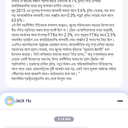
দেখায় যে বছরের শুরুতে প্রথম বছরে এফটিকে 4.1% বৃদ্ধি পেয়ে এশিয়ার
ক্যারিয়ারগুলির মধ্যে বায়ু মালামাল চাহিদা বেড়েছে।
জুন 2015 এর তুলনায় উপলভ্য মালবাহী ক্ষমতা মাসে 3.6% বৃদ্ধি পেয়েছে, যার ফলে
গড় আন্তর্জাতিক মালবাহী লোড ফ্যাক্টর মাসে 0.3% পয়েন্ট বৃদ্ধি পেয়েছে মাসে মাসে
63.6%।
এই দীর্ঘ প্রতীক্ষিত ইতিবাচক ফলাফল সত্ত্বেও, জুনের পরিসংখ্যান বছরের বিশেষ করে
ধীর গতির প্রতিহত করার জন্য যথেষ্ট ছিল না। ট্রেড এসোসিয়েশনের তথ্য অনুযায়ী,
প্রথম অর্ধেকের জন্য উপলব্ধ FTKs ছিল 2.3%, তবে প্রকৃত FTKs বছরে 2.5%
অবনমিত হয়েছিল এবং ক্যারিয়ারগুলির মালবাহী লোড ফ্যাক্টর 3 শতাংশের নিচে ছিল।
এএপিএ মহাপরিচালক অ্যান্ড্রু হেরম্যান বলেন, আন্তর্জাতিক বায়ু পণ্য চাহিদা বছরের
প্রথম ছয় মাসে হ্রাস পেয়েছে, তবে জুনের সামান্য বৃদ্ধিকে "মৃদুভাবে উত্সাহী" বলে
উল্লেখ করেছে। তিনি ভবিষ্যতে মন্তব্য করতে গিয়ে বলেন, " বায়ু পণ্যসম্ভার জন্য
চেহারা একটি উদ্বেগের অবশেষ, বিশ্ব অর্থনীতির সাধারণত দুর্বল ট্রেডিং শর্ত
প্রতিফলিত। ভ্রমণের চাহিদা বৃদ্ধি, নতুন বিমান এবং পরিষেবাদিগুলিতে বিনিয়োগের
সাথে সাথে এয়ার এয়ারলাইন্সের দৃষ্টি আকর্ষণ করা হয়, একই সাথে মুনাফা অর্জনের পর্যায়ে
পৌঁছানোর জন্য ব্যয়গুলি আরও কঠোরভাবে রাখা যায়। "
ম্যাগাজিন.গ্রাউন্ডহ্যান্ডলিং.কম থেকে উদ্ধৃত খবর
Recommended Products
Jack Hu
3:18 AM