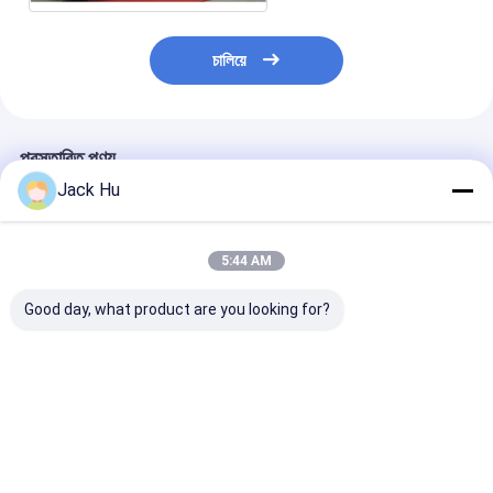
চালিয়ে
প্রস্তাবিত পণ্য
Jack Hu
5:44 AM
Good day, what product are you looking for?
শাটল 14 আসন 6 দরজা
এন্টি - আইএটিএ স্ট্যান্ডার্ড সঙ্গে
ভিআইপি বাস বিমানবন্দর
বিমানবন্দর কোচ ডিজেল ইঞ্জিন
স্লিপ নিম্ন তল Tarmac
বিলাসিতা কনফিগারেশন 
110 যাত্রী ধারণক্ষমতার জন্য
কোচ Apron বাস
বাস গ্রাহক
ভালো দাম
ভালো দাম
ভালো দাম