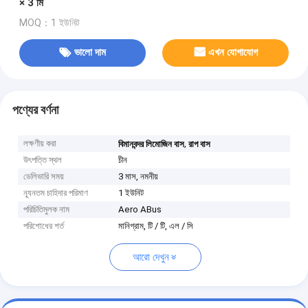
× 3 মি
MOQ：1 ইউনিট
ভালো দাম
এখন যোগাযোগ
পণ্যের বর্ণনা
লক্ষণীয় করা
,
বিমানবন্দর লিমোজিন বাস
রাপ বাস
উৎপত্তি স্থল
চীন
ডেলিভারি সময়
3 মাস, নমনীয়
ন্যূনতম চাহিদার পরিমাণ
1 ইউনিট
পরিচিতিমুলক নাম
Aero ABus
পরিশোধের শর্ত
মানিগ্রাম, টি / টি, এল / সি
আরো দেখুন