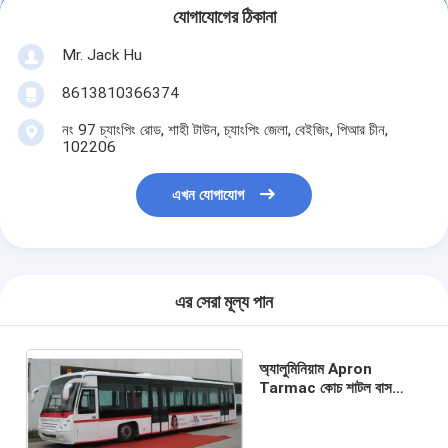
যোগাযোগের ঠিকানা
Mr. Jack Hu
8613810366374
নং 97 চ্যাংপিং রোড, শাহী টাউন, চ্যাংপিং জেলা, বেইজিং, পিআর চীন,
102206
এখন যোগাযোগ
এর সেরা মূল্য পান
অ্যালুমিনিয়াম Apron
Tarmac কোচ শাটল বাস
বিমানবন্দর 13 মি × × 3 মি × 3
মি